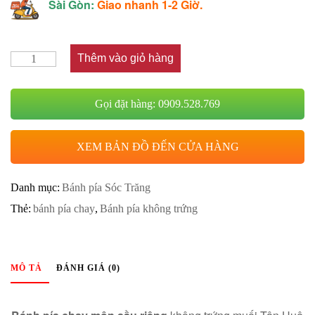
Sài Gòn:
Giao nhanh 1-2 Giờ.
Thêm vào giỏ hàng
Gọi đặt hàng: 0909.528.769
XEM BẢN ĐỒ ĐẾN CỬA HÀNG
Danh mục:
Bánh pía Sóc Trăng
Thẻ:
bánh pía chay
,
Bánh pía không trứng
MÔ TẢ
ĐÁNH GIÁ (0)