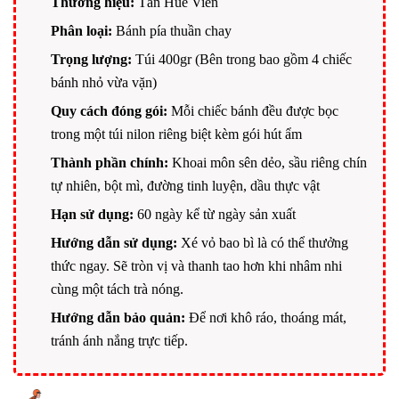
Thương hiệu:
Tân Huê Viên
Phân loại:
Bánh pía thuần chay
Trọng lượng:
Túi 400gr (Bên trong bao gồm 4 chiếc
bánh nhỏ vừa vặn)
Quy cách đóng gói:
Mỗi chiếc bánh đều được bọc
trong một túi nilon riêng biệt kèm gói hút ẩm
Thành phần chính:
Khoai môn sên dẻo, sầu riêng chín
tự nhiên, bột mì, đường tinh luyện, dầu thực vật
Hạn sử dụng:
60 ngày kể từ ngày sản xuất
Hướng dẫn sử dụng:
Xé vỏ bao bì là có thể thưởng
thức ngay. Sẽ tròn vị và thanh tao hơn khi nhâm nhi
cùng một tách trà nóng.
Hướng dẫn bảo quản:
Để nơi khô ráo, thoáng mát,
tránh ánh nắng trực tiếp.