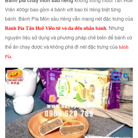
Bánh pía chay môn sầu riêng
không trứng muối Tân Huê
Viên 400gr bao gồm 4 bánh với bao bì riêng biệt từng
bánh. Bánh Pía Môn sầu riêng vẫn mang nét đặc trưng của
. Nhưng
Bánh Pía Tân Huê Viên từ vỏ da đến nhân bánh
nguyên liệu sử dụng và phương pháp chế biến để bánh có
thể ăn chay được và không phá đi nét đặc trưng của
bánh
.
Pía