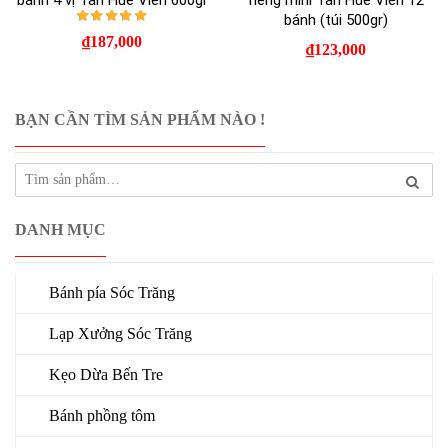
bánh 4 vị Tân Huê Viên 600gr
riêng mini Tân Huê Viên 12
bánh (túi 500gr)
Được xếp hạng
5.00
5 sao
₫
187,000
₫
123,000
BẠN CẦN TÌM SẢN PHẨM NÀO !
DANH MỤC
Bánh pía Sóc Trăng
Lạp Xưởng Sóc Trăng
Kẹo Dừa Bến Tre
Bánh phồng tôm