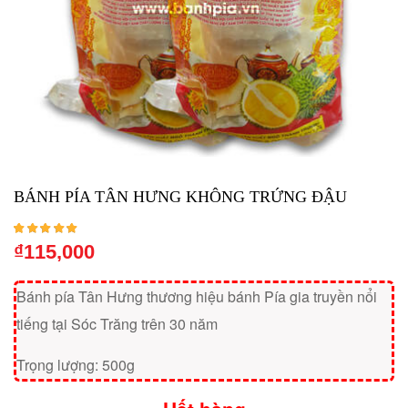
BÁNH PÍA TÂN HƯNG KHÔNG TRỨNG ĐẬU
5.00
1
₫
115,000
trên 5 dựa trên
đánh giá
Bánh pía Tân Hưng thương hiệu bánh Pía gia truyền nổi
tiếng tại Sóc Trăng trên 30 năm
Trọng lượng: 500g