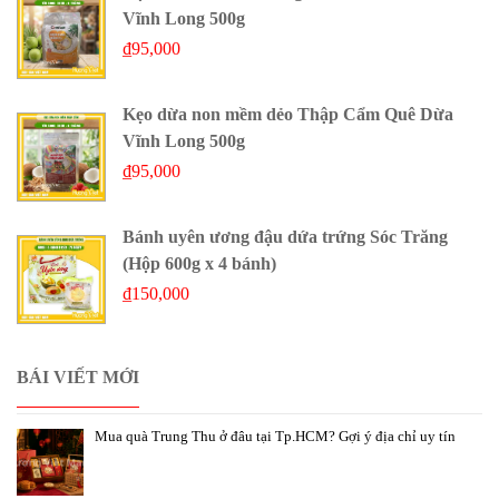
Vĩnh Long 500g
₫
95,000
Kẹo dừa non mềm dẻo Thập Cẩm Quê Dừa
Vĩnh Long 500g
₫
95,000
Bánh uyên ương đậu dứa trứng Sóc Trăng
(Hộp 600g x 4 bánh)
₫
150,000
BÁI VIẾT MỚI
Mua quà Trung Thu ở đâu tại Tp.HCM? Gợi ý địa chỉ uy tín