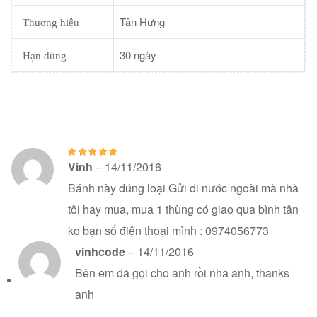
Tân Hưng
Thương hiệu
30 ngày
Hạn dùng
Vinh
–
14/11/2016
Được xếp hạng
5
5 sao
Bánh này đúng loại Gửi đi nước ngoài mà nhà
tôi hay mua, mua 1 thùng có giao qua bình tân
ko bạn số điện thoại mình : 0974056773
vinhcode
–
14/11/2016
Bên em đã gọi cho anh rồi nha anh, thanks
anh