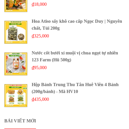
₫
18,000
Hoa Atiso sấy khô cao cấp Ngọc Duy | Nguyên
chất, Túi 200g
₫
325,000
Nước cốt bưởi xí muội vị chua ngọt tự nhiên
123 Farm (Hũ 500g)
₫
95,000
Hộp Bánh Trung Thu Tân Huê Viên 4 Bánh
(200g/bánh) - Mã HV10
₫
435,000
BÁI VIẾT MỚI