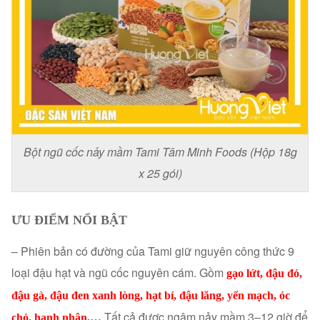
Bột ngũ cốc nảy mầm Tami Tâm Minh Foods (Hộp 18g
x 25 gói)
ƯU ĐIỂM NỔI BẬT
– Phiên bản có đường của Tami giữ nguyên công thức 9
loại đậu hạt và ngũ cốc nguyên cám. Gồm
g
ạo lứt, đậu đỏ,
đậu gà, đậu đen xanh lòng, hạt bí, đậu lăng, yến mạch, óc
Tất cả được ngâm nảy mầm 3–12 giờ để
chó, hạnh nhân,…