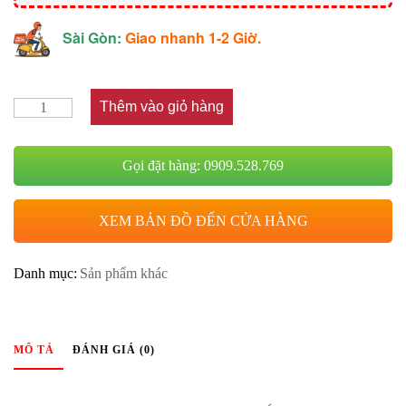
Sài Gòn:
Giao nhanh 1-2 Giờ.
Thêm vào giỏ hàng
Gọi đặt hàng: 0909.528.769
XEM BẢN ĐỒ ĐẾN CỬA HÀNG
Danh mục:
Sản phẩm khác
MÔ TẢ
ĐÁNH GIÁ (0)