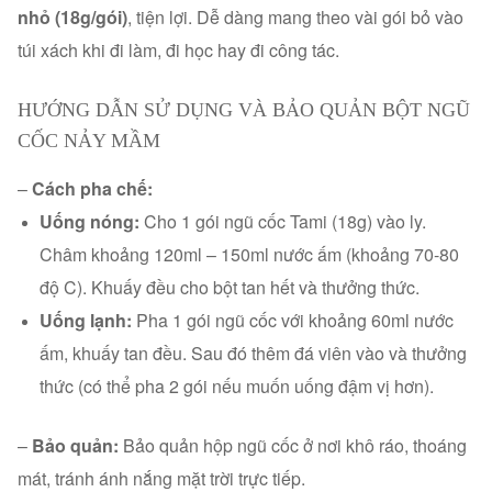
nhỏ (18g/gói)
, tiện lợi. Dễ dàng mang theo vài gói bỏ vào
túi xách khi đi làm, đi học hay đi công tác.
HƯỚNG DẪN SỬ DỤNG VÀ BẢO QUẢN BỘT NGŨ
CỐC NẢY MẦM
–
Cách pha chế:
Uống nóng:
Cho 1 gói ngũ cốc Tami (18g) vào ly.
Châm khoảng 120ml – 150ml nước ấm (khoảng 70-80
độ C). Khuấy đều cho bột tan hết và thưởng thức.
Uống lạnh:
Pha 1 gói ngũ cốc với khoảng 60ml nước
ấm, khuấy tan đều. Sau đó thêm đá viên vào và thưởng
thức (có thể pha 2 gói nếu muốn uống đậm vị hơn).
–
Bảo quản:
Bảo quản hộp ngũ cốc ở nơi khô ráo, thoáng
mát, tránh ánh nắng mặt trời trực tiếp.