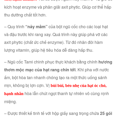
kích hoạt enzyme và phân giải axit phytic. Giúp cơ thể hấp
thu dưỡng chất tốt hơn.
– Quy trình
“nảy mầm”
của bột ngũ cốc cho các loại hạt
và đậu trước khi rang xay. Quá trình này giúp phá vỡ các
axit phytic (chất ức chế enzyme). Từ đó nhân đôi hàm
lượng vitamin, giúp hệ tiêu hóa dễ dàng hấp thu.
– Ngũ cốc Tami chinh phục thực khách bằng chính
hương
thơm mộc mạc của hạt rang chín tới
. Khi pha với nước
ấm, bột hòa tan nhanh chóng tạo ra một thức uống sánh
mịn, không bị lợn cợn. Vị
bùi bùi, béo nhẹ của hạt óc chó,
hòa lẫn chút ngọt thanh tự nhiên vô cùng nịnh
hạnh nhân
miệng.
– Được thiết kế tinh tế với hộp giấy sang trọng chứa
25 gói