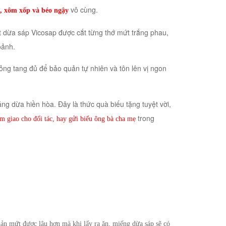
vô cùng.
, xôm xốp và béo ngậy
 dừa sáp Vicosap được cắt từng thớ mứt trắng phau,
ảnh.
ỏng tang đủ để bảo quản tự nhiên và tôn lên vị ngon
g dừa hiền hòa. Đây là thức quà biếu tặng tuyệt vời,
trong
m giao cho đối tác, hay gửi biếu ông bà cha mẹ
ản mứt được lâu hơn mà khi lấy ra ăn, miếng dừa sáp sẽ có