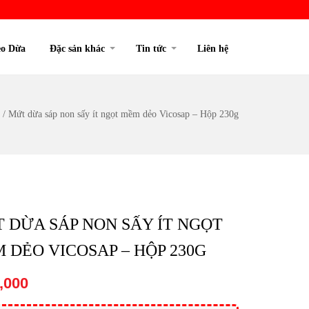
o Dừa
Đặc sản khác
Tin tức
Liên hệ
/
Mứt dừa sáp non sấy ít ngọt mềm dẻo Vicosap – Hộp 230g
 DỪA SÁP NON SẤY ÍT NGỌT
 DẺO VICOSAP – HỘP 230G
,000