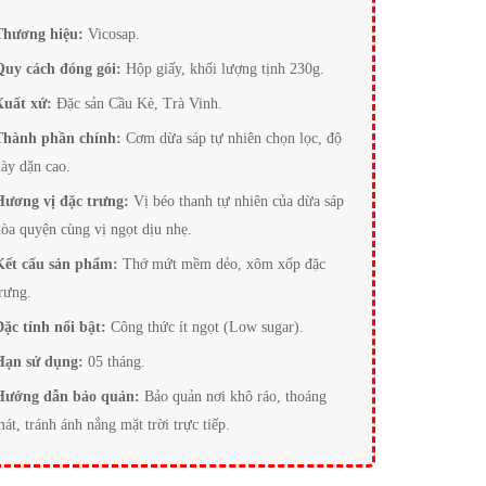
Thương hiệu:
Vicosap.
Quy cách đóng gói:
Hộp giấy, khối lượng tịnh 230g.
Xuất xứ:
Đặc sản Cầu Kè, Trà Vinh.
Thành phần chính:
Cơm dừa sáp tự nhiên chọn lọc, độ
dày dặn cao.
Hương vị đặc trưng:
Vị béo thanh tự nhiên của dừa sáp
hòa quyện cùng vị ngọt dịu nhẹ.
Kết cấu sản phẩm:
Thớ mứt mềm dẻo, xôm xốp đặc
trưng.
Đặc tính nổi bật:
Công thức ít ngọt (Low sugar).
Hạn sử dụng:
05 tháng.
Hướng dẫn bảo quản:
Bảo quản nơi khô ráo, thoáng
át, tránh ánh nắng mặt trời trực tiếp.