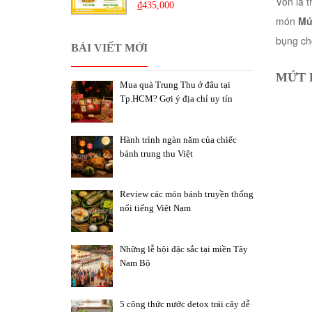
Vốn là 
₫
435,000
món
Mứ
bụng ch
BÁI VIẾT MỚI
MỨT 
Mua quà Trung Thu ở đâu tại
Tp.HCM? Gợi ý địa chỉ uy tín
Hành trình ngàn năm của chiếc
bánh trung thu Việt
Review các món bánh truyền thống
nổi tiếng Việt Nam
Những lễ hội đặc sắc tại miền Tây
Nam Bộ
5 công thức nước detox trái cây dễ