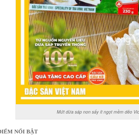
Mứt dừa sáp non sấy ít ngọt mềm dẻo Vi
ĐIỂM NỔI BẬT