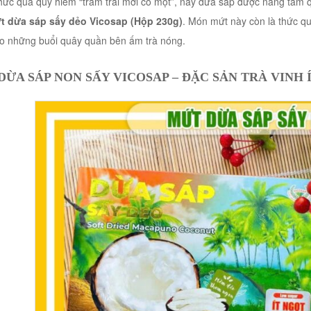
thức quà quý hiếm “trăm trái mới có một”, nay dừa sáp được nâng tầm 
t dừa sáp sấy dẻo Vicosap (Hộp 230g)
. Món mứt này còn là thức q
o những buổi quây quần bên ấm trà nóng.
DỪA SÁP NON SẤY VICOSAP – ĐẶC SẢN TRÀ VINH