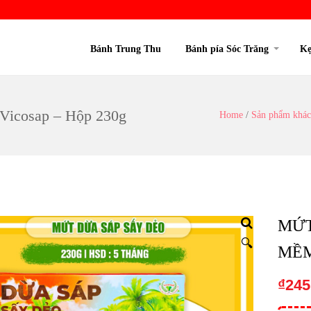
Bánh Trung Thu
Bánh pía Sóc Trăng
Kẹ
 Vicosap – Hộp 230g
Home
/
Sản phẩm khác
MỨT
🔍
MỀM
₫
245