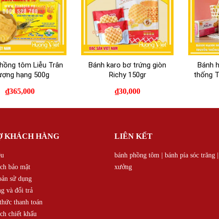
hồng tôm Liễu Trân
Bánh karo bơ trứng giòn
Bánh h
ượng hạng 500g
Richy 150gr
thống T
₫
365,000
₫
30,000
Ợ KHÁCH HÀNG
LIÊN KẾT
ệu
bánh phồng tôm
|
bánh pía sóc trăng
ch bảo mật
xưởng
oản sử dụng
g và đổi trả
hức thanh toán
ch chiết khấu