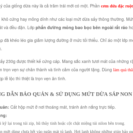
ý của giống dừa này là cả trăm trái mới có một. Phần
cơm dừa đặc ruột
 khô cứng hay mỏng dính như các loại mứt dừa sấy thông thường. Mứt
t và đều đặn. Lớp
phấn đường mỏng bao bọc bên ngoài rất ráo
ho
p đã khéo léo gia giảm lượng đường ở mức tối thiểu. Chỉ áo một lớp m
.
ấy 230g được thiết kế cứng cáp. Mang sắc xanh tươi mát của những rặn
m trọn vẹn sự chân thành và tình cảm của người tặng. Dùng
làm quà thâ
p lễ lộc thì thiệt là trọn vẹn ân tình.
G DẪN BẢO QUẢN & SỬ DỤNG MỨT DỪA SÁP NON
uản:
Cất hộp mứt ở nơi thoáng mát, tránh ánh nắng trực tiếp.
ng:
 kỹ lại trong túi zip, hũ thủy tinh hoặc cột chặt miệng túi nilon bên trong.
n mứt dùng chưa hết vào ngăn mát tủ lạnh. Hơi lạnh không những giúp bảo qu