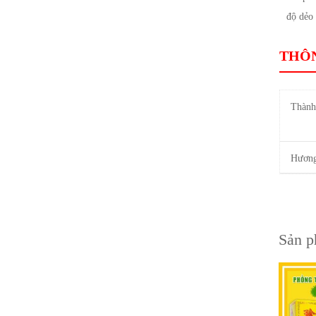
độ dẻo 
THÔN
Thành
Hương
Sản p