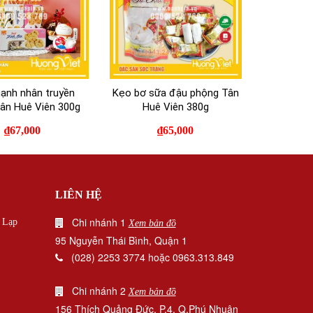
ạnh nhân truyền
Kẹo bơ sữa đậu phộng Tân
ân Huê Viên 300g
Huê Viên 380g
₫
67,000
₫
65,000
LIÊN HỆ
Chi nhánh 1
|
Lạp
Xem bản đồ
95 Nguyễn Thái Bình, Quận 1
(028) 2253 3774 hoặc 0963.313.849
Chi nhánh 2
Xem bản đồ
156 Thích Quảng Đức, P.4, Q.Phú Nhuận