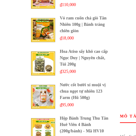
₫
110,000
Vỏ ram cuốn chả giò Tân
Nhiên 100g | Bánh tráng
chiên giòn
₫
18,000
Hoa Atiso sấy khô cao cấp
Ngọc Duy | Nguyên chất,
Túi 200g
₫
325,000
Nước cốt bưởi xí muội vị
chua ngọt tự nhiên 123
Farm (Hũ 500g)
₫
95,000
MÔ T
Hộp Bánh Trung Thu Tân
Huê Viên 4 Bánh
(200g/bánh) - Mã HV10