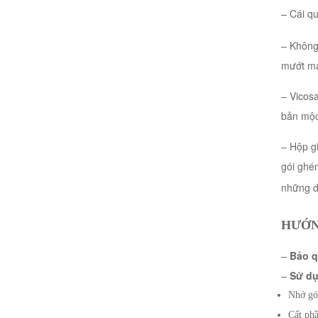
– Cái qu
– Không
mướt má
– Vicosa
bản mộc
– Hộp gi
gói ghé
những dị
HƯỚN
–
Bảo q
–
Sử dụ
Nhớ gói
Cất phầ