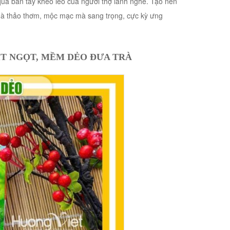
qua bàn tay khéo léo của người thợ lành nghề. Tạo nên
uà thảo thơm, mộc mạc mà sang trọng, cực kỳ ưng
 ÍT NGỌT, MỀM DẺO ĐƯA TRÀ