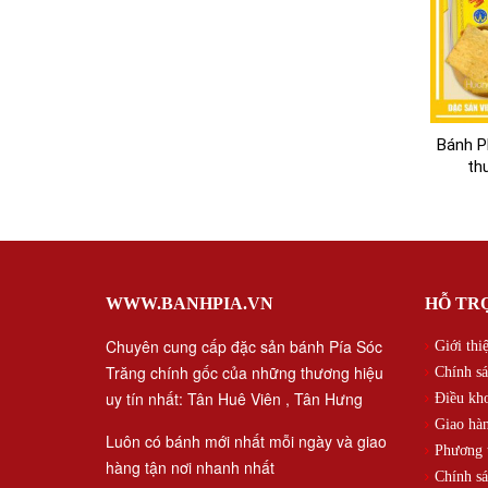
Bánh P
th
WWW.BANHPIA.VN
HỖ TR
Chuyên cung cấp đặc sản bánh Pía Sóc
Giới thi
Trăng chính gốc của những thương hiệu
Chính sá
uy tín nhất: Tân Huê Viên , Tân Hưng
Điều kh
Giao hàn
Luôn có bánh mới nhất mỗi ngày và giao
Phương t
hàng tận nơi nhanh nhất
Chính sá