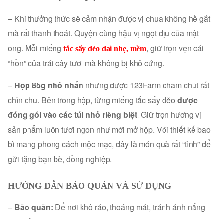
– Khi thưởng thức sẽ cảm nhận được vị chua không hề gắt
mà rất thanh thoát. Quyện cùng hậu vị ngọt dịu của mật
ong. Mỗi miếng
, giữ trọn vẹn cái
tắc sấy dẻo dai nhẹ, mềm
“hồn” của trái cây tươi mà không bị khô cứng.
–
Hộp 85g nhỏ nhắn
nhưng được 123Farm chăm chút rất
chỉn chu. Bên trong hộp, từng miếng tắc sấy dẻo
được
đóng gói vào các túi nhỏ riêng biệt
. Giữ trọn hương vị
sản phẩm luôn tươi ngon như mới mở hộp. Với thiết kế bao
bì mang phong cách mộc mạc, đây là món quà rất “tình” để
gửi tặng bạn bè, đồng nghiệp.
HƯỚNG DẪN BẢO QUẢN VÀ SỬ DỤNG
–
Bảo quản:
Để nơi khô ráo, thoáng mát, tránh ánh nắng