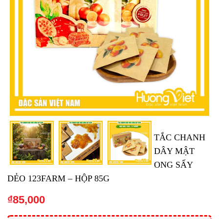
TẮC CHANH
DÂY MẬT
ONG SẤY
DẺO 123FARM – HỘP 85G
₫
85,000