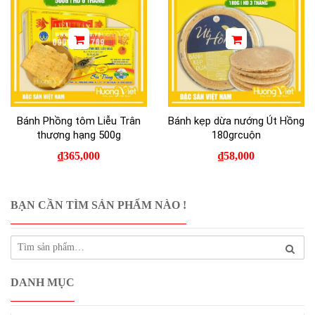
Bánh Phồng tôm Liễu Trân
Bánh kẹp dừa nướng Út Hồng
thượng hạng 500g
180grcuộn
₫
365,000
₫
58,000
BẠN CẦN TÌM SẢN PHẨM NÀO !
DANH MỤC