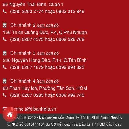
95 Nguyễn Thái Bình, Quận 1
(028) 2253 3774 hoặc 0963.313.849
Chi nhánh 2
Xem bản đồ
156 Thích Quảng Đức, P.4, Q.Phú Nhuận
(028) 6287 4573 hoặc 0909.528.769
Chi nhánh 3
Xem bản đồ
236 Nguyễn Hồng Đào, P.14, Q.Tân Bình
(028) 6287 1879 hoặc 0399.994.823
Chi nhánh 4
Xem bản đồ
63 Phan Huy Ích, Phường Tân Sơn, HCM
(028) 6287 0285 hoặc 0388.999.745
lienhe (@) banhpia.vn
Copyright © 2016 - Bản quyền của Công Ty TNHH XNK Nam Phương
GPKD số 0315144164 do Sở Kế hoạch và Đầu tư TP.HCM cấp ngày