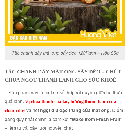
Tắc chanh dây mật ong sấy dẻo 123Farm – Hộp 85g
TẮC CHANH DÂY MẬT ONG SẤY DẺO – CHÚT
CHUA NGỌT THANH LÀNH CHO SỨC KHOẺ
– Sản phẩm này là một sự kết hợp rất duyên giữa ba thức
quả lành.
Vị chua thanh của tắc, hương thơm thanh của
và nét
ngọt dịu đặc trưng của mật ong
. Điểm
chanh dây
đáng quý nhất chính là cam kết
“Make from Fresh Fruit”
– làm từ trái cây tươi nguyên chất.