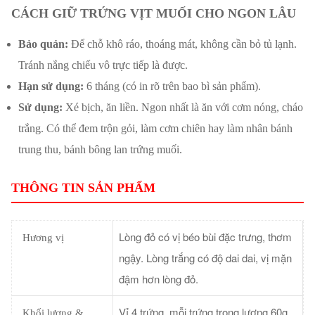
CÁCH GIỮ TRỨNG VỊT MUỐI CHO NGON LÂU
Bảo quản:
Để chỗ khô ráo, thoáng mát, không cần bỏ tủ lạnh.
Tránh nắng chiếu vô trực tiếp là được.
Hạn sử dụng:
6 tháng (có in rõ trên bao bì sản phẩm).
Sử dụng:
Xé bịch, ăn liền. Ngon nhất là ăn với cơm nóng, cháo
trắng. Có thể đem trộn gỏi, làm cơm chiên hay làm nhân bánh
trung thu, bánh bông lan trứng muối.
THÔNG TIN SẢN PHẨM
Lòng đỏ có vị béo bùi đặc trưng, thơm
Hương vị
ngậy. Lòng trắng có độ dai dai, vị mặn
đậm hơn lòng đỏ.
Vỉ 4 trứng, mỗi trứng trọng lượng 60g,
Khối lượng &