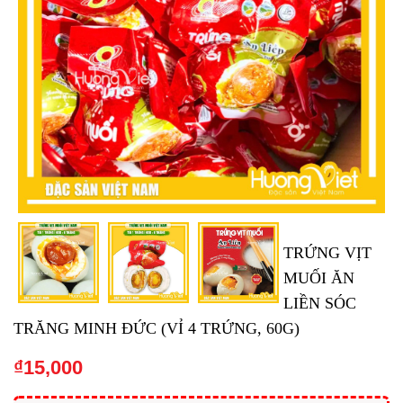
TRỨNG VỊT
MUỐI ĂN
LIỀN SÓC
TRĂNG MINH ĐỨC (VỈ 4 TRỨNG, 60G)
₫
15,000