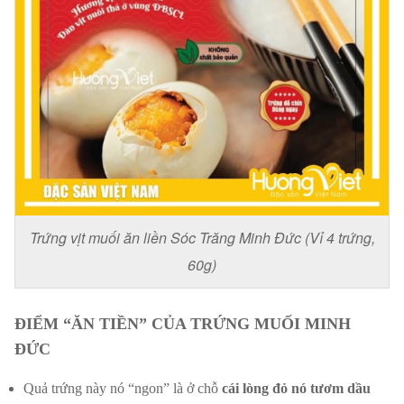
Trứng vịt muối ăn liền Sóc Trăng Minh Đức (Vỉ 4 trứng,
60g)
ĐIỂM “ĂN TIỀN” CỦA TRỨNG MUỐI MINH
ĐỨC
Quả trứng này nó “ngon” là ở chỗ
cái lòng đỏ nó tươm dầu