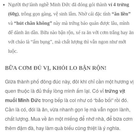
Người thợ lành nghề Minh Đức đã đóng gói thành
vỉ 4 trứng
(60g)
, trông gọn gàng, vệ sinh lắm. Nhờ cái đặc tính
“ăn liền”
và
“hút chân không”
này mà trứng bảo quản được lâu, mình
để dành ăn dần. Bữa nào bận rộn, xé ra ăn với cơm trắng hay ăn
với cháo là “ấm bụng”, mà chất lượng thì vẫn ngon như mới
luộc.
BỮA CƠM ĐỦ VỊ, KHỎI LO BẬN RỘN!
Giữa thành phố đông đúc này, đôi khi chỉ cần một hương vị
quen thuộc là đủ thấy lòng mình ấm lại. Có vỉ
trứng vịt
muối Minh Đức
trong bếp là coi như có “bảo bối” rồi đó.
Cần là có, đói là ăn, vừa nhanh gọn lẹ mà vẫn ngon lành,
chất lượng. Mua về ăn một miếng để nhớ nhà, để bữa cơm
thêm đậm đà, hay làm quà biếu cũng thiệt là ý nghĩa.