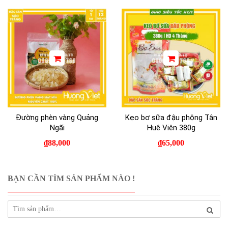
Đường phèn vàng Quảng
Kẹo bơ sữa đậu phộng Tân
Ngãi
Huê Viên 380g
₫
88,000
₫
65,000
BẠN CẦN TÌM SẢN PHẨM NÀO !