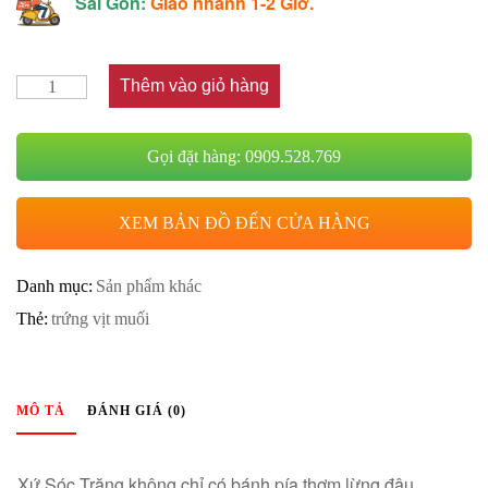
Sài Gòn:
Giao nhanh 1-2 Giờ.
Thêm vào giỏ hàng
Gọi đặt hàng: 0909.528.769
XEM BẢN ĐỒ ĐẾN CỬA HÀNG
Danh mục:
Sản phẩm khác
Thẻ:
trứng vịt muối
MÔ TẢ
ĐÁNH GIÁ (0)
Xứ Sóc Trăng không chỉ có bánh pía thơm lừng đâu