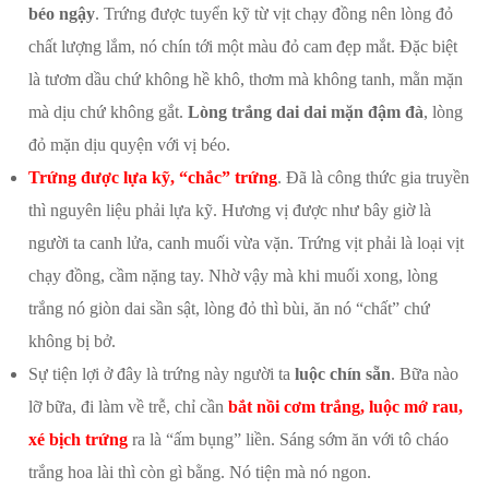
béo ngậy
. Trứng được tuyển kỹ từ vịt chạy đồng nên lòng đỏ
chất lượng lắm, nó chín tới một màu đỏ cam đẹp mắt. Đặc biệt
là tươm dầu chứ không hề khô, thơm mà không tanh, mằn mặn
mà dịu chứ không gắt.
Lòng trắng dai dai mặn đậm đà
, lòng
đỏ mặn dịu quyện với vị béo.
Trứng được lựa kỹ, “chắc” trứng
. Đã là công thức gia truyền
thì nguyên liệu phải lựa kỹ. Hương vị được như bây giờ là
người ta canh lửa, canh muối vừa vặn. Trứng vịt phải là loại vịt
chạy đồng, cầm nặng tay. Nhờ vậy mà khi muối xong, lòng
trắng nó giòn dai sần sật, lòng đỏ thì bùi, ăn nó “chất” chứ
không bị bở.
Sự tiện lợi ở đây là trứng này người ta
luộc chín sẵn
. Bữa nào
lỡ bữa, đi làm về trễ, chỉ cần
bắt nồi cơm trắng, luộc mớ rau,
xé bịch trứng
ra là “ấm bụng” liền. Sáng sớm ăn với tô cháo
trắng hoa lài thì còn gì bằng. Nó tiện mà nó ngon.