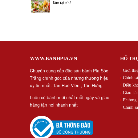
làm tại nhà
Kẹo g
Kẹo Gạ
ngon m
Lạc ha
choles
WWW.BANHPIA.VN
HỖ TR
độ ăn
Chuyên cung cấp đặc sản bánh Pía Sóc
Giới thi
Kẹo g
Trăng chính gốc của những thương hiệu
Chính sá
Đóng 
uy tín nhất: Tân Huê Viên , Tân Hưng
Điều kh
Thích
Giao hàn
Luôn có bánh mới nhất mỗi ngày và giao
Phương t
hàng tận nơi nhanh nhất
Kẹo g
Chính sá
Kẹo gạ
lợi ch