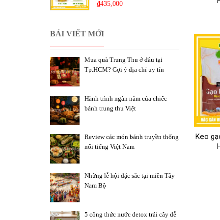
₫
435,000
sa. Tâ
loại g
BÁI VIẾT MỚI
Kẹo gạ
Mua quà Trung Thu ở đâu tại
Kẹo gạ
Tp.HCM? Gợi ý địa chỉ uy tín
hợp để
Hành trình ngàn năm của chiếc
Hạt đi
bánh trung thu Việt
nhóm ă
bạn vì
Kẹo gạ
Review các món bánh truyền thống
nổi tiếng Việt Nam
Những lễ hội đặc sắc tại miền Tây
Hạt đi
Nam Bộ
trọng.
5 công thức nước detox trái cây dễ
Kết hợ