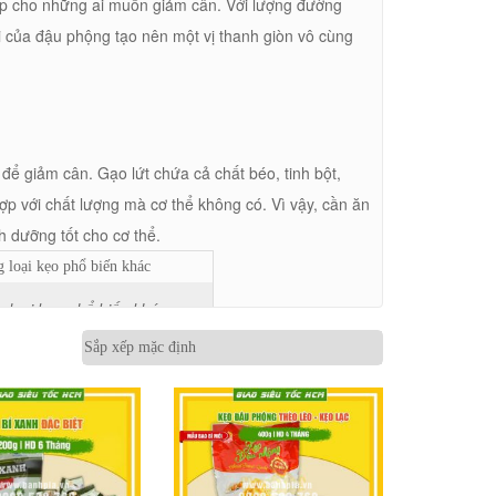
h hợp cho những ai muốn giảm cân. Với lượng đường
ùi của đậu phộng tạo nên một vị thanh giòn vô cùng
.
để giảm cân. Gạo lứt chứa cả chất béo, tinh bột,
ợp với chất lượng mà cơ thể không có. Vì vậy, cần ăn
 dưỡng tốt cho cơ thể.
 loại kẹo phổ biến khác
u (hạt gạo) và giàu Vitamin B1, B2, B6, Vitamin E,
chính. Đầu tiên, hãy nói về lớp vỏ bên ngoài, lớp vỏ
ở dưới cùng.
chiếc kẹo lớn. Điều này cho thấy loại gạo này có