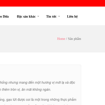
o Dừa
Đặc sản khác
Tin tức
Liên hệ
Home
/
Sản phẩm
 thống nhưng mang đến một hương vị mới lạ và độc
n thêm tròn vị, ăn mãi không ngán.
trắng, gạo lứt được coi là một trong những thực phẩm