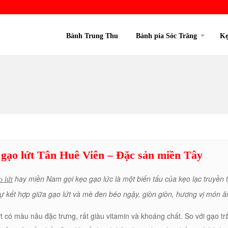
Bánh Trung Thu
Bánh pía Sóc Trăng
Kẹ
gạo lứt Tân Huê Viên – Đặc sản miền Tây
hay miền Nam gọi kẹo gạo lức là một biến tấu của kẹo lạc truyền
o lứt
ự kết hợp giữa gạo lứt và mè đen béo ngậy, giòn giòn, hương vị món ă
t có màu nâu đặc trưng, ​​rất giàu vitamin và khoáng chất. So với gạo 