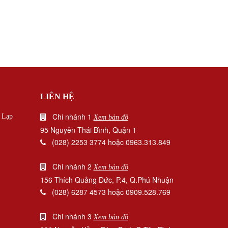
n và đậu phộng trắng thơm ngon, không chỉ thơm
cholesterol xấu trong cơ thể. Nó làm giảm mức
 vậy, bạn cần bổ sung các loại hạt thực trong chế
LIÊN HỆ
Chi nhánh 1
|
Lạp
Xem bản đồ
95 Nguyễn Thái Bình, Quận 1
(028) 2253 3774 hoặc 0963.313.849
Chi nhánh 2
Xem bản đồ
156 Thích Quảng Đức, P.4, Q.Phú Nhuận
(028) 6287 4573 hoặc 0909.528.769
è đen nguyên chất, không chỉ thơm ngon mà còn có
Chi nhánh 3
Xem bản đồ