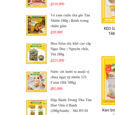
₫
110,000
Ăn kẹ
Vỏ ram cuốn chả giò Tân
Nhiên 100g | Bánh tráng
Tất cả
chiên giòn
KẸO G
xơ tro
₫
18,000
TÂN
Ngoài 
Hoa Atiso sấy khô cao cấp
kể.
Ngọc Duy | Nguyên chất,
Túi 200g
₫
325,000
Nước cốt bưởi xí muội vị
Mặt kh
chua ngọt tự nhiên 123
Ngoài 
Farm (Hũ 500g)
thời, 
₫
95,000
Hộp Bánh Trung Thu Tân
Vị kẹ
Huê Viên 4 Bánh
Kẹo bơ
(200g/bánh) - Mã HV10
Kẹo Gạ