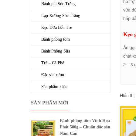
hỗ trợ
Bánh pía Sóc Trăng
vừa đủ
Lạp Xưởng Sóc Trăng
hấp d
Kẹo Dừa Bến Tre
Kẹo g
Bánh phồng tôm
Ăn gạo
Bánh Phồng Sữa
chất x
Trà – Cà Phê
2 – 3 
Đặc sản rượu
Sản phẩm khác
Hiển thị
Loại g
SẢN PHẨM MỚI
chất x
mỏng ở
Bánh phồng tôm Vĩnh Hoà
Theo k
Phát 500g – Chuẩn đặc sản
Năm Căn
chứa í