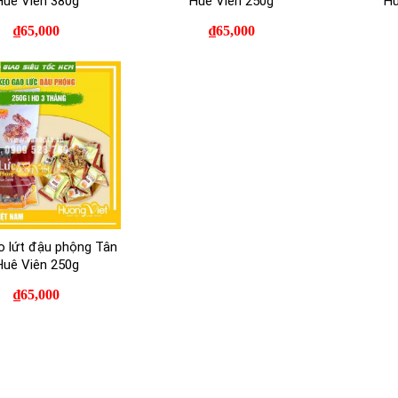
Huê Viên 380g
Huê Viên 250g
Hu
n Huê Viên đã sử dụng công nghệ hiện đại trong sản xuất kẹo gạo lứt 
₫
65,000
₫
65,000
ạo này.
o lứt hạt điều
o lứt hạt điều Tân Huê Viên là sự hòa quyện hoàn hảo giữa gạo lứt ra
 giải cơn đói và uống trà. Trong thời gian nghỉ giải lao.
ều là một trong những loại hạt dinh dưỡng được hầu hết mọi người yêu t
n kiêng được khuyến khích cho người bị bệnh tim, phụ nữ mang thai, ng
 chúng chứa các axit béo không bão hòa đơn và không bão hòa đa, vi c
o lứt đậu phộng Tân
Huê Viên 250g
Kẹo gạo lứt hạt điều chứa nhiều chất din
₫
65,000
ều rất giàu chất dinh dưỡng cần thiết, làm cho nó trở thành một chế độ
 Là loại thực phẩm giàu chất béo phù hợp với chế độ ăn hiện nay.
p hạt điều với gạo lứt giúp cung cấp dinh dưỡng hoàn hảo cho sức kh