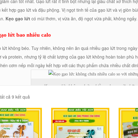
 giảm cân tốt nhất. Gạo lứt rất ít tinh bột nhưng lại giàu chất xơ thíc
 kết hợp gạo lứt và đậu phộng. Vị ngọt tinh tế của gạo lứt và vị giòn b
ẫn.
Kẹo gạo lứt
có mùi thơm, vị vừa ăn, độ ngọt vừa phải, không ngấy
ạo lứt bao nhiêu calo
 lứt không béo. Tuy nhiên, không nên ăn quá nhiều gạo lứt trong ngày 
ơ và protein, nhưng tỷ lệ chất lượng của gạo lứt không hoàn toàn phù h
chén cơm nếp mỗi ngày kết hợp với các thực phẩm chứa nhiều chất dinh
Kẹo gạo lức không chứa nhiều calo so với những
 tất cả 9 kết quả
ạo lức không sử dụng công nghệ đánh bóng nên vẫn giữ được lớp lụa nâ
ơ, magie và sắt giúp cung cấp nguồn năng lượng. . . Hạt gạo có 4 phần 
 giữa và những hạt gạo chúng ta ăn hàng ngày. Cuối cùng, phôi nằm 
huyến cáo từ những chuyên gia, kẹo gạo lứt có hàm lượng 180kcal mỗi 
t chất gây béo hơn hẳn so với kẹo thông thường.