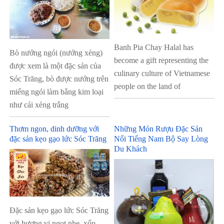
Banh Pia Chay Halal has
Bò nướng ngói (nướng xẻng)
become a gift representing the
được xem là một đặc sản của
culinary culture of Vietnamese
Sóc Trăng, bò được nướng trên
people on the land of
miếng ngói làm bằng kim loại
như cái xẻng trắng
Thơm ngon, dinh dưỡng với
Những Món Rượu Đặc Sản
đặc sản kẹo gạo lức Sóc Trăng
Nổi Tiếng Nam Bộ Say Lòng
Du Khách
Đặc sản kẹo gạo lức Sóc Trăng
với hương vị ngọt nhẹ, xốp