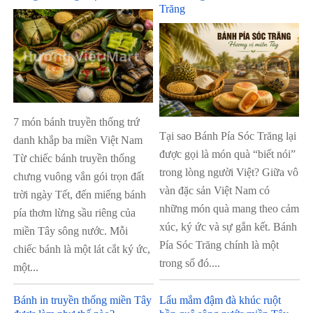
Trăng
7 món bánh truyền thống trứ
Tại sao Bánh Pía Sóc Trăng lại
danh khắp ba miền Việt Nam
được gọi là món quà “biết nói”
Từ chiếc bánh truyền thống
trong lòng người Việt? Giữa vô
chưng vuông vắn gói trọn đất
vàn đặc sản Việt Nam có
trời ngày Tết, đến miếng bánh
những món quà mang theo cảm
pía thơm lừng sầu riêng của
xúc, ký ức và sự gắn kết. Bánh
miền Tây sông nước. Mỗi
Pía Sóc Trăng chính là một
chiếc bánh là một lát cắt ký ức,
trong số đó....
một...
Bánh in truyền thống miền Tây
Lẩu mắm đậm đà khúc ruột