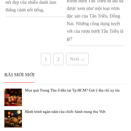
Rượu bưởi Tân Triều từ lâu đã
nét đẹp của nhiều danh lam
được xem như một loại rượu
thắng cảnh nổi tiếng,
đặc sản của Tân Triều, Đồng
Nai. Những công dụng tuyệt
vời của rượu bưởi Tân Triều là
gì?
1
2
Next →
BÀI MỚI MỚI
Mua quà Trung Thu ở đâu tại Tp.HCM? Gợi ý địa chỉ uy tín
Hành trình ngàn năm của chiếc bánh trung thu Việt