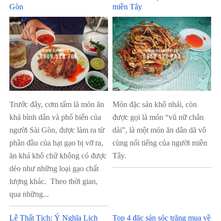
Gòn
miền Tây
Trước đây, cơm tấm là món ăn
Món đặc sản khô nhái, còn
khá bình dân và phổ biến của
được gọi là món “vũ nữ chân
người Sài Gòn, được làm ra từ
dài”, là một món ăn dân dã vô
phần đầu của hạt gạo bị vỡ ra,
cùng nổi tiếng của người miền
ăn khá khô chứ không có được
Tây.
dẻo như những loại gạo chất
lượng khác. Theo thời gian,
qua những...
Lễ Thất Tịch: Ý Nghĩa Lịch
Top 4 đặc sản sóc trăng mua về