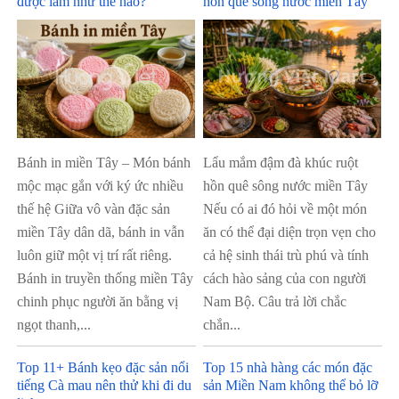
được làm như thế nào?
hồn quê sông nước miền Tây
Bánh in miền Tây – Món bánh
Lẩu mắm đậm đà khúc ruột
mộc mạc gắn với ký ức nhiều
hồn quê sông nước miền Tây
thế hệ Giữa vô vàn đặc sản
Nếu có ai đó hỏi về một món
miền Tây dân dã, bánh in vẫn
ăn có thể đại diện trọn vẹn cho
luôn giữ một vị trí rất riêng.
cả hệ sinh thái trù phú và tính
Bánh in truyền thống miền Tây
cách hào sảng của con người
chinh phục người ăn bằng vị
Nam Bộ. Câu trả lời chắc
ngọt thanh,...
chắn...
Top 11+ Bánh kẹo đặc sản nổi
Top 15 nhà hàng các món đặc
tiếng Cà mau nên thử khi đi du
sản Miền Nam không thể bỏ lỡ