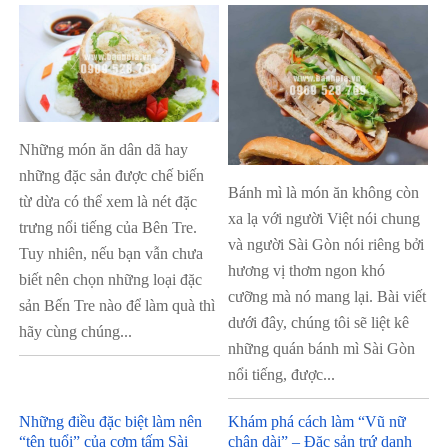
Những món ăn dân dã hay
những đặc sản được chế biến
Bánh mì là món ăn không còn
từ dừa có thể xem là nét đặc
xa lạ với người Việt nói chung
trưng nổi tiếng của Bên Tre.
và người Sài Gòn nói riêng bởi
Tuy nhiên, nếu bạn vẫn chưa
hương vị thơm ngon khó
biết nên chọn những loại đặc
cưỡng mà nó mang lại. Bài viết
sản Bến Tre nào để làm quà thì
dưới đây, chúng tôi sẽ liệt kê
hãy cùng chúng...
những quán bánh mì Sài Gòn
nổi tiếng, được...
Những điều đặc biệt làm nên
Khám phá cách làm “Vũ nữ
“tên tuổi” của cơm tấm Sài
chân dài” – Đặc sản trứ danh