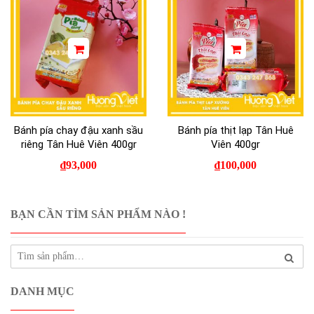
Bánh pía chay đậu xanh sầu
Bánh pía thịt lạp Tân Huê
riêng Tân Huê Viên 400gr
Viên 400gr
₫
93,000
₫
100,000
BẠN CẦN TÌM SẢN PHẨM NÀO !
DANH MỤC