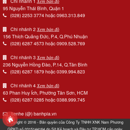
Chi nhánh 1
Xem bản đồ
95 Nguyễn Thái Bình, Quận 1
(028) 2253 3774 hoặc 0963.313.849
Chi nhánh 2
Xem bản đồ
156 Thích Quảng Đức, P.4, Q.Phú Nhuận
(028) 6287 4573 hoặc 0909.528.769
Chi nhánh 3
Xem bản đồ
236 Nguyễn Hồng Đào, P.14, Q.Tân Bình
(028) 6287 1879 hoặc 0399.994.823
Chi nhánh 4
Xem bản đồ
63 Phan Huy Ích, Phường Tân Sơn, HCM
(028) 6287 0285 hoặc 0388.999.745
lienhe (@) banhpia.vn
Copyright © 2016 - Bản quyền của Công Ty TNHH XNK Nam Phương
GPKD số 0315144164 do Sở Kế hoạch và Đầu tư TP.HCM cấp ngày