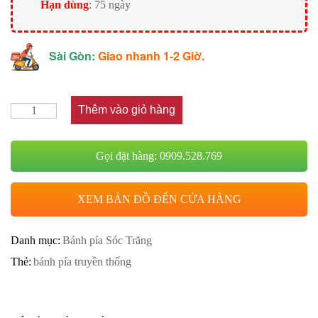
Hạn dùng
: 75 ngày
Sài Gòn:
Giao nhanh 1-2 Giờ.
Thêm vào giỏ hàng
Gọi đặt hàng: 0909.528.769
XEM BẢN ĐỒ ĐẾN CỬA HÀNG
Danh mục:
Bánh pía Sóc Trăng
Thẻ:
bánh pía truyền thống