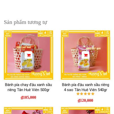
Sản phẩm tương tự
Bánh pía chay đậu xanh sầu
Bánh pía đậu xanh sầu riêng
riêng Tân Huê Viên 500gr
4 sao Tân Huê Viên 540gr
₫
105,000
Được xếp hạng
5.
₫
120,000