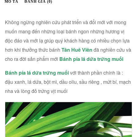
MÔ TẢ
ĐÁNH GIÁ (0)
Không ngừng nghiên cứu phát triển và đổi mới với mong
muốn mang đến những loại bánh ngon những hương vị
độc đáo và mới lạ giúp quý khách hàng có nhiều chọn lựa
hơn khi thưởng thức bánh
Tân Huê Viên
đã nghiên cứu và
cho ra đời sản phẩm mới
Bánh pía lá dứa trứng
muối
Bánh pía lá dứa trứng muối
với thành phần chính là :
đậu xanh, lá dứa, bột mì, dầu oliu, sầu riêng , mứt bí, mạch
nha và lòng đỏ trứng vịt muối