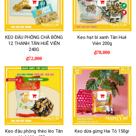
KẸO ĐẬU PHỘNG CHÀ BÔNG
Kẹo hạt bí xanh Tân Huê
12 THANH TÂN HUÊ VIÊN
Viên 200g
240G
₫
78,000
₫
72,000
Kẹo đậu phộng thèo lèo Tân
Keọ dừa gừng Hai Tỏ 150gr