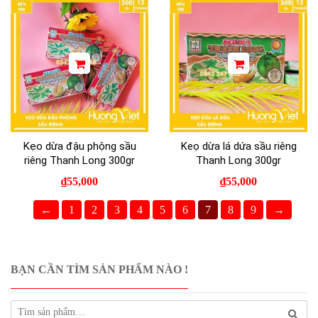
Kẹo dừa đậu phộng sầu
Keọ dừa lá dứa sầu riêng
riêng Thanh Long 300gr
Thanh Long 300gr
₫
55,000
₫
55,000
←
1
2
3
4
5
6
7
8
9
→
BẠN CẦN TÌM SẢN PHẨM NÀO !