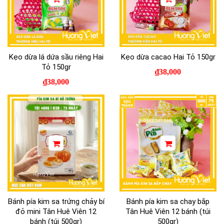
Kẹo dừa lá dứa sầu riêng Hai
Kẹo dừa cacao Hai Tỏ 150gr
Tỏ 150gr
₫
38,000
₫
38,000
Bánh pía kim sa trứng chảy bí
Bánh pía kim sa chay bắp
đỏ mini Tân Huê Viên 12
Tân Huê Viên 12 bánh (túi
bánh (túi 500gr)
500gr)