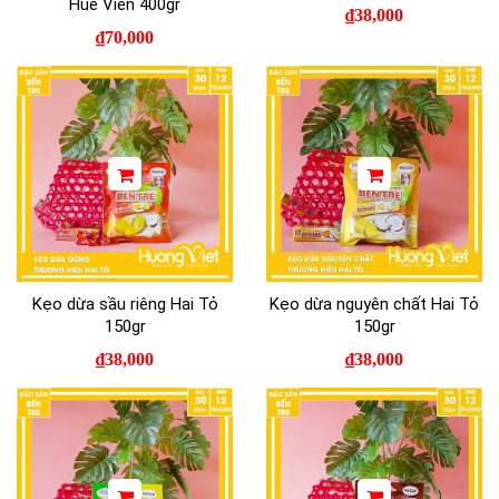
Huê Viên 400gr
₫
38,000
₫
70,000
Kẹo dừa sầu riêng Hai Tỏ
Kẹo dừa nguyên chất Hai Tỏ
150gr
150gr
₫
38,000
₫
38,000