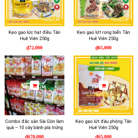
Kẹo gạo lức hạt điều Tân
Kẹo gạo lứt rong biển Tân
Huê Viên 250g
Huê Viên 250g
₫
72,000
₫
65,000
Combo đặc sản Sài Gòn làm
Kẹo gạo lứt đậu phộng Tân
quà – 10 cây bánh pía trứng
Huê Viên 250g
₫
670,000
₫
65,000