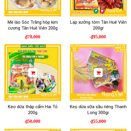
Mè láo Sóc Trăng hộp kim
Lạp xưởng tôm Tân Huê Viên
cương Tân Huê Viên 200g
200gr
₫
78,000
₫
95,000
Kẹo dừa thập cẩm Hai Tỏ
Keọ dừa sữa sầu riêng Thanh
200g
Long 300gr
₫
50,000
₫
55,000