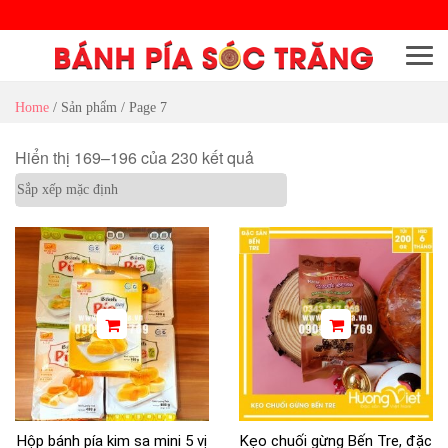
Menu
Home
/
Sản phẩm
/ Page 7
Hiển thị 169–196 của 230 kết quả
Hộp bánh pía kim sa mini 5 vị
Kẹo chuối gừng Bến Tre, đặc