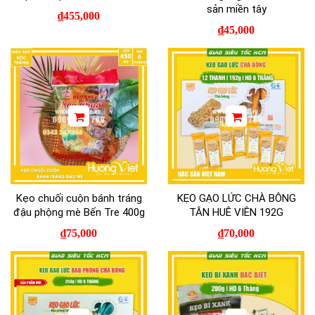
sản miền tây
₫
455,000
₫
45,000
Kẹo chuối cuộn bánh tráng
KẸO GẠO LỨC CHÀ BÔNG
đậu phộng mè Bến Tre 400g
TÂN HUÊ VIÊN 192G
₫
75,000
₫
70,000