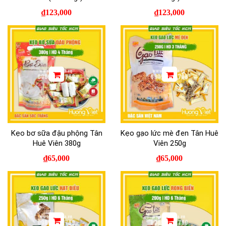
₫
123,000
₫
123,000
Kẹo bơ sữa đậu phộng Tân
Kẹo gạo lức mè đen Tân Huê
Huê Viên 380g
Viên 250g
₫
65,000
₫
65,000