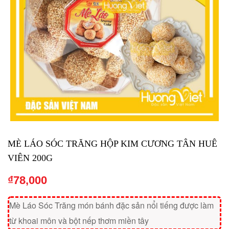
MÈ LÁO SÓC TRĂNG HỘP KIM CƯƠNG TÂN HUÊ
VIÊN 200G
₫
78,000
Mè Láo Sóc Trăng món bánh đặc sản nổi tiếng được làm
từ khoai môn và bột nếp thơm miền tây