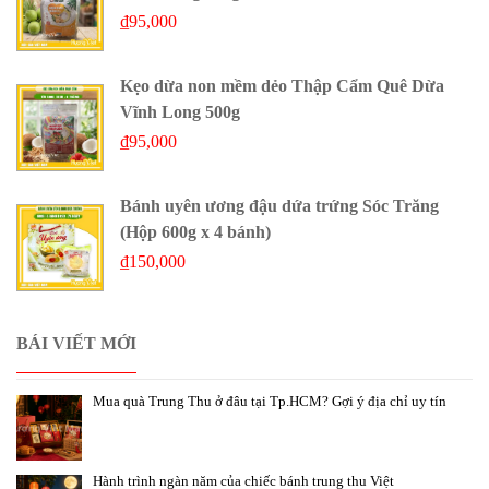
₫
95,000
Kẹo dừa non mềm dẻo Thập Cẩm Quê Dừa
Vĩnh Long 500g
₫
95,000
Bánh uyên ương đậu dứa trứng Sóc Trăng
(Hộp 600g x 4 bánh)
₫
150,000
BÁI VIẾT MỚI
Mua quà Trung Thu ở đâu tại Tp.HCM? Gợi ý địa chỉ uy tín
Hành trình ngàn năm của chiếc bánh trung thu Việt