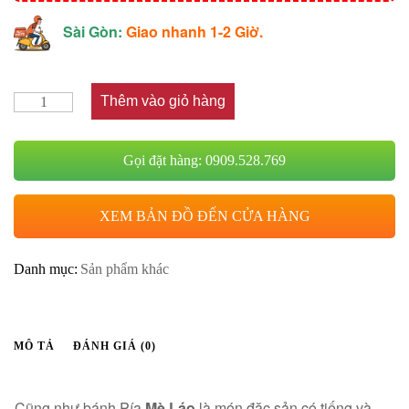
Sài Gòn:
Giao nhanh 1-2 Giờ.
Thêm vào giỏ hàng
Gọi đặt hàng: 0909.528.769
XEM BẢN ĐỒ ĐẾN CỬA HÀNG
Danh mục:
Sản phẩm khác
MÔ TẢ
ĐÁNH GIÁ (0)
Cũng như bánh Pía
Mè Láo
là món đặc sản có tiếng và