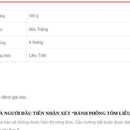
ặng
500 g
Sóc Trăng
ản
6 tháng
ùng
Liễu Trân
g hiệu
 đánh giá nào.
À NGƯỜI ĐẦU TIÊN NHẬN XÉT “BÁNH PHỒNG TÔM LIỄ
a bạn sẽ không được hiển thị công khai.
Các trường bắt buộc được đ
á của bạn
*