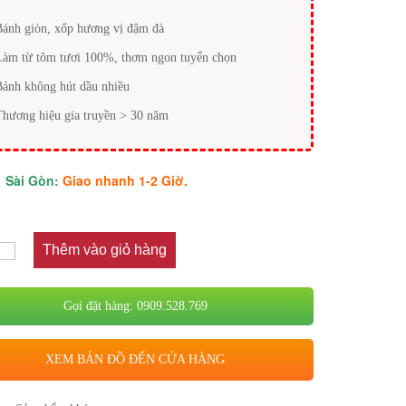
Bánh giòn, xốp hương vị đậm đà
Làm từ tôm tươi 100%, thơm ngon tuyển chọn
Bánh không hút dầu nhiều
Thương hiệu gia truyền > 30 năm
Sài Gòn:
Giao nhanh 1-2 Giờ.
Thêm vào giỏ hàng
Gọi đặt hàng: 0909.528.769
XEM BẢN ĐỒ ĐẾN CỬA HÀNG