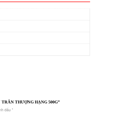
U TRÂN THƯỢNG HẠNG 500G”
ánh dấu
*