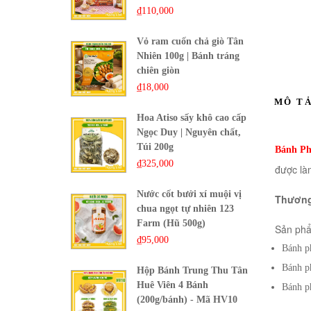
₫
110,000
Vỏ ram cuốn chả giò Tân
Nhiên 100g | Bánh tráng
chiên giòn
₫
18,000
MÔ T
Hoa Atiso sấy khô cao cấp
Ngọc Duy | Nguyên chất,
Túi 200g
Bánh Ph
₫
325,000
được là
Nước cốt bưởi xí muội vị
Thương
chua ngọt tự nhiên 123
Farm (Hũ 500g)
Sản phẩ
₫
95,000
Bánh p
Bánh p
Hộp Bánh Trung Thu Tân
Huê Viên 4 Bánh
Bánh p
(200g/bánh) - Mã HV10