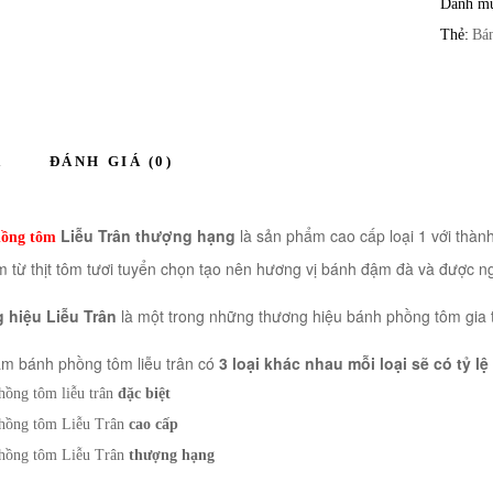
Danh m
Thẻ:
Bán
Ả
ĐÁNH GIÁ (0)
Liễu Trân
thượng hạng
là sản phẩm cao cấp loại 1 với thàn
ồng tôm
m từ thịt tôm tươi tuyển chọn tạo nên hương vị bánh đậm đà và được n
 hiệu Liễu Trân
là một trong những thương hiệu bánh phồng tôm gia tr
m bánh phồng tôm liễu trân có
3 loại khác nhau mỗi loại sẽ có tỷ l
hồng tôm liễu trân
đặc biệt
hồng tôm Liễu Trân
cao cấp
hồng tôm Liễu Trân
thượng hạng