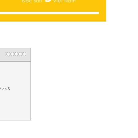
p
d on
5