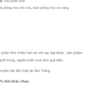
ục:
Sản phẩm khác
h phồng tôm liễu trân
,
bánh phồng tôm sóc trăng
h phần tôm nhiều hơn so với các loại khác , sản phẩm
gười trong, ngoài nước mua làm quà biếu
uyền lâu đời nhất tại Sóc Trăng
ệ % tôm khác nhau