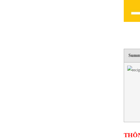
Summ
THÔN