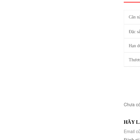
Cân n
Đặc s
Hạn d
Thươn
Chưa có
HÃY L
Email củ
Đánh gi