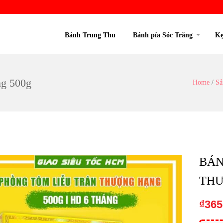
Bánh Trung Thu
Bánh pía Sóc Trăng
Kẹ
ng 500g
Home
/
Sả
BÁN
THƯ
₫
365