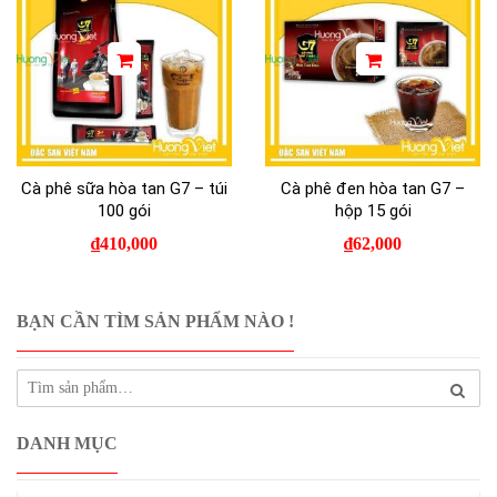
Cà phê sữa hòa tan G7 – túi
Cà phê đen hòa tan G7 –
100 gói
hộp 15 gói
₫
410,000
₫
62,000
BẠN CẦN TÌM SẢN PHẨM NÀO !
DANH MỤC