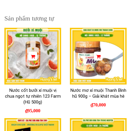
Sản phẩm tương tự
Nước cốt bưởi xí muội vị
Nước mơ xí muội Thanh Bình
chua ngọt tự nhiên 123 Farm
hũ 900g – Giải khát mùa hè
(Hũ 500g)
₫
70,000
₫
95,000