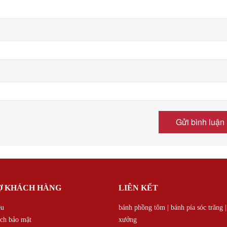
Ợ KHÁCH HÀNG
LIÊN KẾT
ệu
bánh phồng tôm
|
bánh pía sóc trăng
ch bảo mật
xưởng