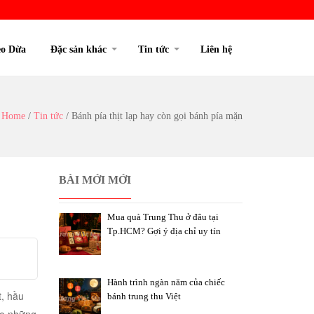
o Dừa
Đặc sản khác
Tin tức
Liên hệ
Home
/
Tin tức
/
Bánh pía thịt lạp hay còn gọi bánh pía mặn
BÀI MỚI MỚI
Mua quà Trung Thu ở đâu tại
Tp.HCM? Gợi ý địa chỉ uy tín
Hành trình ngàn năm của chiếc
t, hầu
bánh trung thu Việt