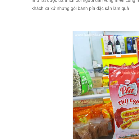
như rất được ưa thích bởi người dân vùng miền cũng 
khách xa xứ những gói bánh pía đặc sản làm quà