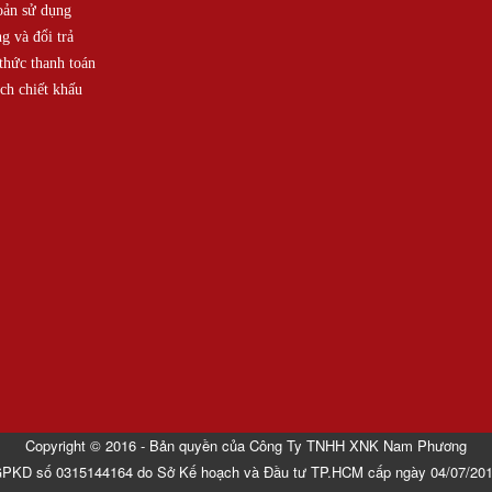
oản sử dụng
g và đổi trả
hức thanh toán
ch chiết khấu
Copyright © 2016 - Bản quyền của Công Ty TNHH XNK Nam Phương
PKD số 0315144164 do Sở Kế hoạch và Đầu tư TP.HCM cấp ngày 04/07/20