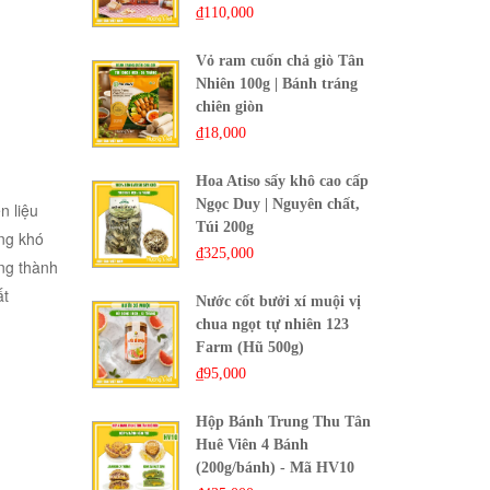
₫
110,000
Vỏ ram cuốn chả giò Tân
Nhiên 100g | Bánh tráng
chiên giòn
₫
18,000
Hoa Atiso sấy khô cao cấp
Ngọc Duy | Nguyên chất,
n liệu
Túi 200g
ng khó
₫
325,000
ững thành
ất
Nước cốt bưởi xí muội vị
chua ngọt tự nhiên 123
Farm (Hũ 500g)
₫
95,000
Hộp Bánh Trung Thu Tân
Huê Viên 4 Bánh
(200g/bánh) - Mã HV10