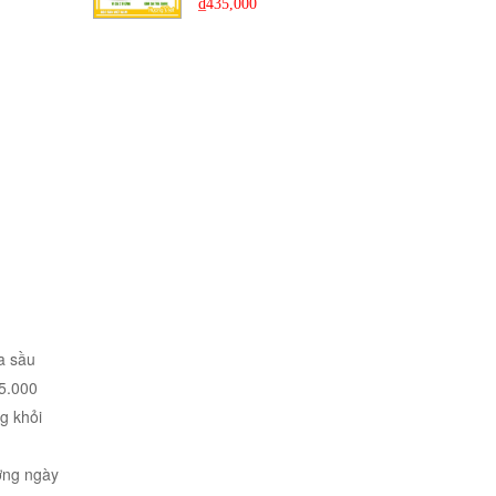
₫
435,000
a sầu
55.000
g khỏi
ường ngày