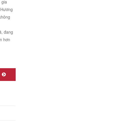
 gia
. Hương
 không
ã, đang
ần hơn