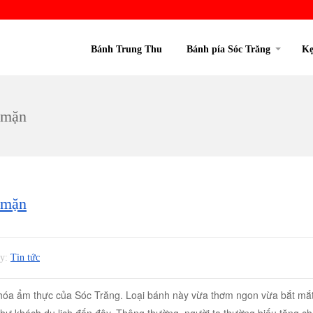
Bánh Trung Thu
Bánh pía Sóc Trăng
Kẹ
a mặn
a mặn
ry:
Tin tức
n hóa ẩm thực của Sóc Trăng. Loại bánh này vừa thơm ngon vừa bắt mắ