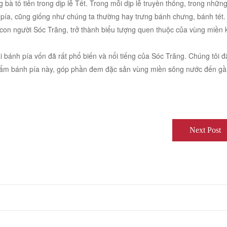
 tổ tiên trong dịp lễ Tết. Trong mỗi dịp lễ truyền thống, trong những
pía, cũng giống như chúng ta thường hay trưng bánh chưng, bánh tét
a con người Sóc Trăng, trở thành biểu tượng quen thuộc của vùng miền
i bánh pía vốn đã rất phổ biến và nổi tiếng của Sóc Trăng. Chúng tôi đ
hẩm bánh pía này, góp phần đem đặc sản vùng miền sông nước đến g
Next Post