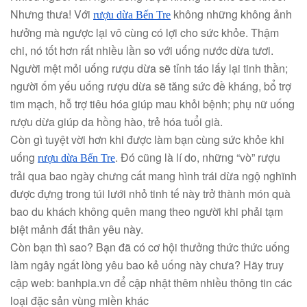
Nhưng thưa! Với
không những không ảnh
rượu dừa Bến Tre
hưởng mà ngược lại vô cùng có lợi cho sức khỏe. Thậm
chi, nó tốt hơn rất nhiều lần so với uống nước dừa tươi.
Người mệt mỏi uống rượu dừa sẽ tỉnh táo lấy lại tinh thần;
người ốm yếu uống rượu dừa sẽ tăng sức đề kháng, bổ trợ
tim mạch, hỗ trợ tiêu hóa giúp mau khỏi bệnh; phụ nữ uống
rượu dừa giúp da hồng hào, trẻ hóa tuổi già.
Còn gì tuyệt vời hơn khi được làm bạn cùng sức khỏe khi
uống
. Đó cũng là lí do, những “vò” rượu
rượu dừa Bến Tre
trải qua bao ngày chưng cất mang hình trái dừa ngộ nghĩnh
được đựng trong túi lưới nhỏ tinh tế này trở thành món quà
bao du khách không quên mang theo người khi phải tạm
biệt mảnh đất thân yêu này.
Còn bạn thì sao? Bạn đã có cơ hội thưởng thức thức uống
làm ngây ngất lòng yêu bao kẻ uống này chưa? Hãy truy
cập web: banhpia.vn để cập nhật thêm nhiều thông tin các
loại đặc sản vùng miền khác