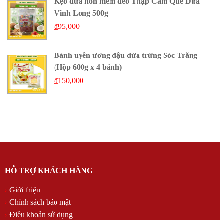
Kẹo dừa non mềm dẻo Thập Cẩm Quê Dừa
Vĩnh Long 500g
₫
95,000
Bánh uyên ương đậu dứa trứng Sóc Trăng
(Hộp 600g x 4 bánh)
₫
150,000
HỖ TRỢ KHÁCH HÀNG
Giới thiệu
Chính sách bảo mật
Điều khoản sử dụng