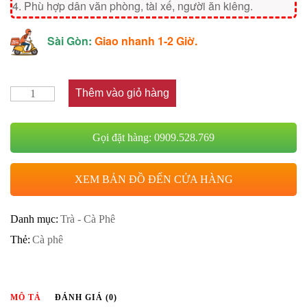
4. Phù hợp dân văn phòng, tài xế, người ăn kiêng.
Sài Gòn:
Giao nhanh 1-2 Giờ.
Thêm vào giỏ hàng
Gọi đặt hàng: 0909.528.769
XEM BẢN ĐỒ ĐẾN CỬA HÀNG
Danh mục:
Trà - Cà Phê
Thẻ:
Cà phê
MÔ TẢ
ĐÁNH GIÁ (0)