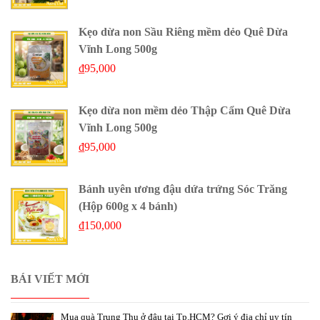
Kẹo dừa non Sầu Riêng mềm dẻo Quê Dừa
Vĩnh Long 500g
₫
95,000
Kẹo dừa non mềm dẻo Thập Cẩm Quê Dừa
Vĩnh Long 500g
₫
95,000
Bánh uyên ương đậu dứa trứng Sóc Trăng
(Hộp 600g x 4 bánh)
₫
150,000
BÁI VIẾT MỚI
Mua quà Trung Thu ở đâu tại Tp.HCM? Gợi ý địa chỉ uy tín