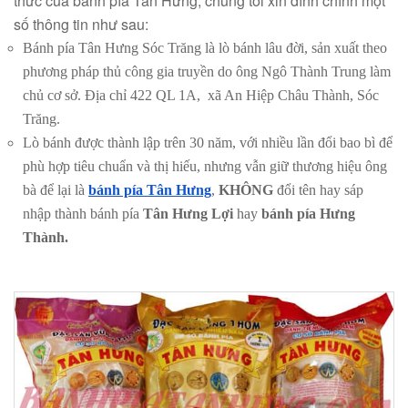
thức của bánh pía Tân Hưng, chúng tôi xin đính chính một
số thông tin như sau:
Bánh pía Tân Hưng Sóc Trăng là lò bánh lâu đời, sản xuất theo
phương pháp thủ công gia truyền do ông Ngô Thành Trung làm
chủ cơ sở. Địa chỉ 422 QL 1A, xã An Hiệp Châu Thành, Sóc
Trăng.
Lò bánh được thành lập trên 30 năm, với nhiều lần đổi bao bì để
phù hợp tiêu chuẩn và thị hiếu, nhưng vẫn giữ thương hiệu ông
bà để lại là
bánh pía Tân Hưng
,
KHÔNG
đổi tên hay sáp
nhập thành bánh pía
Tân Hưng Lợi
hay
bánh pía Hưng
Thành.