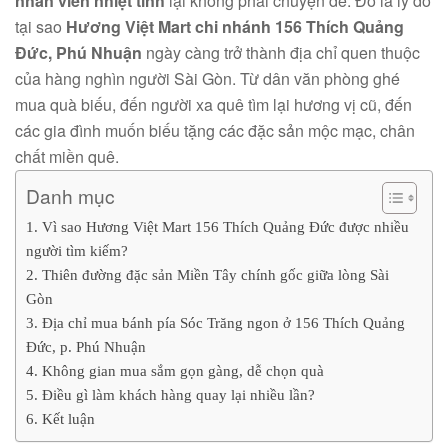
nhân viên nhiệt tình
lại không phải chuyện dễ. Đó là lý do
tại sao
Hương Việt Mart chi nhánh 156 Thích Quảng
Đức, Phú Nhuận
ngày càng trở thành địa chỉ quen thuộc
của hàng nghìn người Sài Gòn. Từ dân văn phòng ghé
mua quà biếu, đến người xa quê tìm lại hương vị cũ, đến
các gia đình muốn biếu tặng các đặc sản mộc mạc, chân
chất miền quê.
Danh mục
1. Vì sao Hương Việt Mart 156 Thích Quảng Đức được nhiều
người tìm kiếm?
2. Thiên đường đặc sản Miền Tây chính gốc giữa lòng Sài
Gòn
3. Địa chỉ mua bánh pía Sóc Trăng ngon ở 156 Thích Quảng
Đức, p. Phú Nhuận
4. Không gian mua sắm gọn gàng, dễ chọn quà
5. Điều gì làm khách hàng quay lại nhiều lần?
6. Kết luận