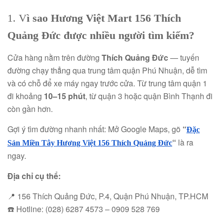
1. V
ì sao Hương Việt Mart 156 Thích
Quảng Đức được nhiều người tìm kiếm?
Cửa hàng nằm trên đường
Thích Quảng Đức
— tuyến
đường chạy thẳng qua trung tâm quận Phú Nhuận, dễ tìm
và có chỗ để xe máy ngay trước cửa. Từ trung tâm quận 1
đi khoảng
10–15 phút
, từ quận 3 hoặc quận Bình Thạnh đi
còn gần hơn.
Gợi ý tìm đường nhanh nhất: Mở Google Maps, gõ
“
Đặc
“
là ra
Sản Miền Tây Hương Việt 156 Thích Quảng Đức
ngay.
Địa chỉ cụ thể:
📍 156 Thích Quảng Đức, P.4, Quận Phú Nhuận, TP.HCM
☎️ Hotline: (028) 6287 4573 – 0909 528 769