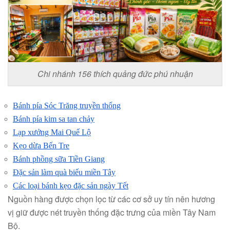
Chi nhánh 156 thích quảng đức phú nhuận
Bánh pía Sóc Trăng truyền thống
Bánh pía kim sa tan chảy
Lạp xưởng Mai Quế Lộ
Kẹo dừa Bến Tre
Bánh phồng sữa Tiền Giang
Đặc sản làm quà biếu miền Tây
Các loại bánh kẹo đặc sản ngày Tết
Nguồn hàng được chọn lọc từ các cơ sở uy tín nên hương
vị giữ được nét truyền thống đặc trưng của miền Tây Nam
Bộ.