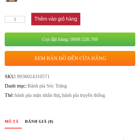
Thêm vào giỏ hàng
Gọi đặt hàng: 0909.528.769
XEM BẢN ĐỒ ĐẾN CỬA HÀNG
SKU:
8936014310571
Danh mục:
Bánh pía Sóc Trăng
Thẻ:
bánh pía mặn nhân thịt
,
bánh pía truyền thống
MÔ TẢ
ĐÁNH GIÁ (0)