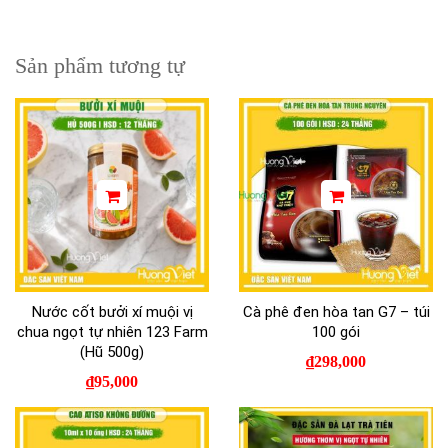
Sản phẩm tương tự
Nước cốt bưởi xí muội vị
Cà phê đen hòa tan G7 – túi
chua ngọt tự nhiên 123 Farm
100 gói
(Hũ 500g)
₫
298,000
₫
95,000