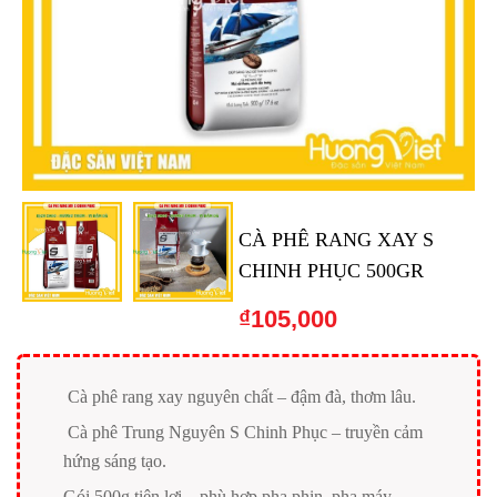
CÀ PHÊ RANG XAY S
CHINH PHỤC 500GR
₫
105,000
Cà phê rang xay nguyên chất – đậm đà, thơm lâu.
Cà phê Trung Nguyên S Chinh Phục – truyền cảm
hứng sáng tạo.
Gói 500g tiện lợi – phù hợp pha phin, pha máy.