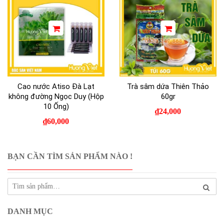
Cao nước Atiso Đà Lạt
Trà sâm dứa Thiên Thảo
không đường Ngọc Duy (Hộp
60gr
10 Ống)
₫
24,000
₫
60,000
BẠN CẦN TÌM SẢN PHẨM NÀO !
DANH MỤC