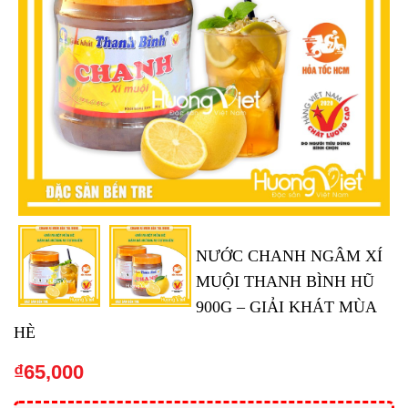
NƯỚC CHANH NGÂM XÍ
MUỘI THANH BÌNH HŨ
900G – GIẢI KHÁT MÙA
HÈ
₫
65,000