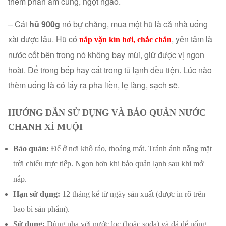
thêm phần ấm cúng, ngọt ngào.
– Cái
hũ 900g
nó bự chảng, mua một hũ là cả nhà uống
xài được lâu. Hũ có
, yên tâm là
nắp vặn kín hơi, chắc chắn
nước cốt bên trong nó không bay mùi, giữ được vị ngon
hoài. Để trong bếp hay cất trong tủ lạnh đều tiện. Lúc nào
thèm uống là có lấy ra pha liền, lẹ làng, sạch sẽ.
HƯỚNG DẪN SỬ DỤNG VÀ BẢO QUẢN NƯỚC
CHANH XÍ MUỘI
Bảo quản:
Để ở nơi khô ráo, thoáng mát. Tránh ánh nắng mặt
trời chiếu trực tiếp. Ngon hơn khi bảo quản lạnh sau khi mở
nắp.
Hạn sử dụng:
12 tháng kể từ ngày sản xuất (được in rõ trên
bao bì sản phẩm).
Sử dụng:
Dùng pha với nước lọc (hoặc soda) và đá để uống