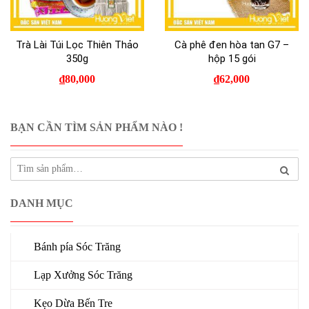
Trà Lài Túi Lọc Thiên Thảo
Cà phê đen hòa tan G7 –
350g
hộp 15 gói
₫
80,000
₫
62,000
BẠN CẦN TÌM SẢN PHẨM NÀO !
DANH MỤC
Bánh pía Sóc Trăng
Lạp Xưởng Sóc Trăng
Kẹo Dừa Bến Tre