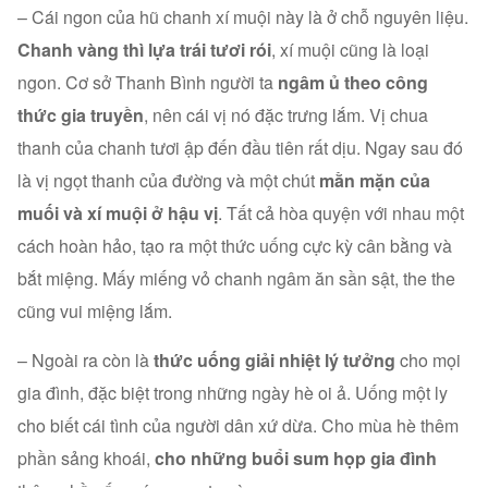
– Cái ngon của hũ chanh xí muội này là ở chỗ nguyên liệu.
Chanh vàng thì lựa trái tươi rói
, xí muội cũng là loại
ngon. Cơ sở Thanh Bình người ta
ngâm ủ theo công
thức gia truyền
, nên cái vị nó đặc trưng lắm. Vị chua
thanh của chanh tươi ập đến đầu tiên rất dịu. Ngay sau đó
là vị ngọt thanh của đường và một chút
mằn mặn của
muối và xí muội ở hậu vị
. Tất cả hòa quyện với nhau một
cách hoàn hảo, tạo ra một thức uống cực kỳ cân bằng và
bắt miệng. Mấy miếng vỏ chanh ngâm ăn sần sật, the the
cũng vui miệng lắm.
– Ngoài ra còn là
thức uống giải nhiệt lý tưởng
cho mọi
gia đình, đặc biệt trong những ngày hè oi ả. Uống một ly
cho biết cái tình của người dân xứ dừa. Cho mùa hè thêm
phần sảng khoái,
cho những buổi sum họp gia đình