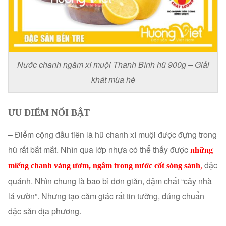
Nước chanh ngâm xí muội Thanh Bình hũ 900g – Giải
khát mùa hè
ƯU ĐIỂM NỔI BẬT
– Điểm cộng đầu tiên là hũ chanh xí muội được đựng trong
hũ rất bắt mắt. Nhìn qua lớp nhựa có thể thấy được
những
đặc
miếng chanh vàng ươm, ngâm trong nước cốt sóng sánh
,
quánh. Nhìn chung là bao bì đơn giản, đậm chất “cây nhà
lá vườn”. Nhưng tạo cảm giác rất tin tưởng, đúng chuẩn
đặc sản địa phương.