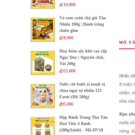
₫
110,000
Vỏ ram cuốn chả giò Tân
Nhiên 100g | Bánh tráng
chiên giòn
₫
18,000
MÔ T
Hoa Atiso sấy khô cao cấp
Ngọc Duy | Nguyên chất,
Túi 200g
₫
325,000
Nhắc tớ
ở miền t
Nước cốt bưởi xí muội vị
chua ngọt tự nhiên 123
chiên, c
Farm (Hũ 500g)
nhà nào 
₫
95,000
Kẹo ch
Hộp Bánh Trung Thu Tân
nước cố
Huê Viên 4 Bánh
nóng. V
(200g/bánh) - Mã HV10