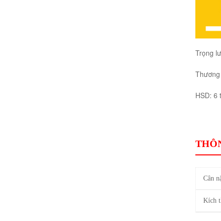
Trọng l
Thương 
HSD: 6 
THÔN
Cân n
Kích 