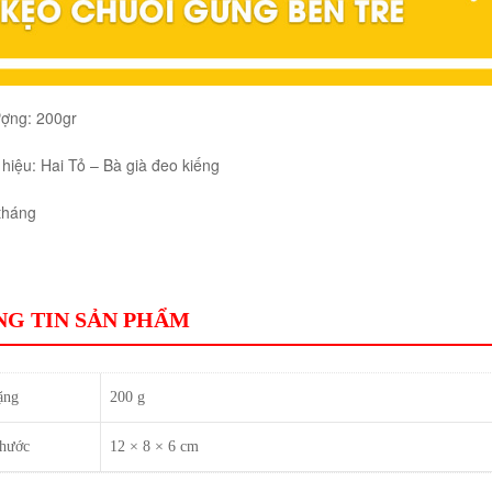
ượng: 200gr
hiệu: Hai Tỏ – Bà già đeo kiếng
tháng
G TIN SẢN PHẨM
ặng
200 g
thước
12 × 8 × 6 cm