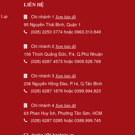
LIÊN HỆ
Chi nhánh 1
|
Lạp
Xem bản đồ
95 Nguyễn Thái Bình, Quận 1
(028) 2253 3774 hoặc 0963.313.849
Chi nhánh 2
Xem bản đồ
156 Thích Quảng Đức, P.4, Q.Phú Nhuận
(028) 6287 4573 hoặc 0909.528.769
Chi nhánh 3
Xem bản đồ
236 Nguyễn Hồng Đào, P.14, Q.Tân Bình
(028) 6287 1879 hoặc 0399.994.823
Chi nhánh 4
Xem bản đồ
63 Phan Huy Ích, Phường Tân Sơn, HCM
(028) 6287 0285 hoặc 0388.999.745
lienhe (@) banhpia.vn