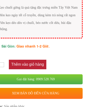
Kẹo chuối gừng là quà tặng đặc trưng miền Tây Việt Nam
Món kẹo ngày tết cổ truyền, dùng kèm trà nóng rất ngon
Viên kẹo dẻo dẻo vị chuối, béo nước cốt dừa, bùi đậu
phộng.
Sài Gòn:
Giao nhanh 1-2 Giờ.
Thêm vào giỏ hàng
Gọi đặt hàng: 0909.528.769
XEM BẢN ĐỒ ĐẾN CỬA HÀNG
ục:
Sản phẩm khác