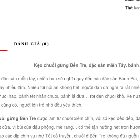
Thẻ:
kẹo
Ả
ĐÁNH GIÁ (0)
Kẹo chuối gừng Bến Tre, đặc sản miền Tây, bánh k
i đặc sản miền tây, nhiều bạn sẽ nghĩ ngay đến các đặc sản Bánh Pía,
ây nhiều lắm. Nhiều tới nổi ăn không hết, người dân đã nghĩ ra rất nh
huối hấp, bánh tét nhân chuối, bánh lá dừa… rồi đến chuối khô. Kế nữa
cũng có, người lớn trẻ nhỏ đều yêu thích.
uối gừng Bến Tre
được làm từ chuối xiêm chín, với sớ kẹo dẻo dẻo, dai
t dừa, vị bùi của đậu phộng, mè rang… có thể tận hưởng hết trọn hươn
ào các dịp chín vụ như Tết cổ truyền, chuối ở Bến Tre không đủ nguồn