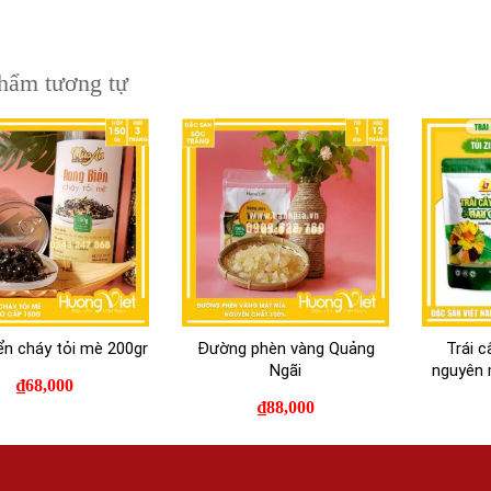
hẩm tương tự
ển cháy tỏi mè 200gr
Đường phèn vàng Quảng
Trái 
Ngãi
nguyên 
₫
68,000
₫
88,000