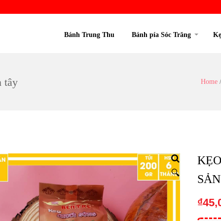
Bánh Trung Thu
Bánh pía Sóc Trăng
Kẹ
 tây
Home
KẸO
🔍
SẢN
₫
45,