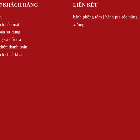
Ợ KHÁCH HÀNG
LIÊN KẾT
ệu
bánh phồng tôm
|
bánh pía sóc trăng
ch bảo mật
xưởng
oản sử dụng
g và đổi trả
hức thanh toán
ch chiết khấu