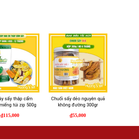
cây sấy thập cẩm
Chuối sấy dẻo nguyên quả
miếng túi zip 500g
không đường 300gr
₫
115,000
₫
55,000