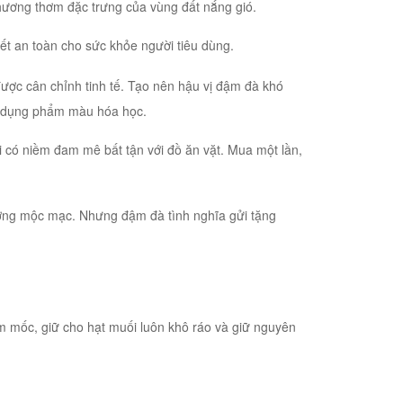
 hương thơm đặc trưng của vùng đất nắng gió.
ết an toàn cho sức khỏe người tiêu dùng.
 được cân chỉnh tinh tế. Tạo nên hậu vị đậm đà khó
ử dụng phẩm màu hóa học.
 có niềm đam mê bất tận với đồ ăn vặt. Mua một lần,
ương mộc mạc. Nhưng đậm đà tình nghĩa gửi tặng
 mốc, giữ cho hạt muối luôn khô ráo và giữ nguyên