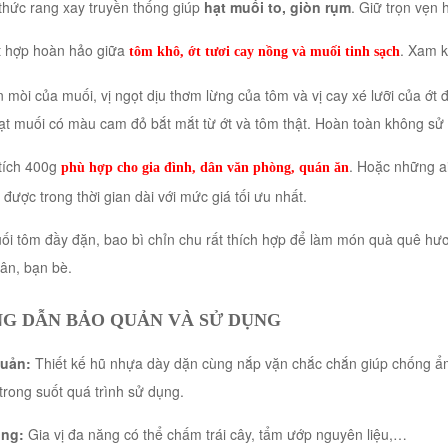
thức rang xay truyền thống giúp
hạt muối to, giòn rụm
. Giữ trọn vẹn
t hợp hoàn hảo giữa
. Xam k
tôm khô, ớt tươi cay nồng và muối tinh sạch
 mòi của muối, vị ngọt dịu thơm lừng của tôm và vị cay xé lưỡi của ớt
ạt muối có màu cam đỏ bắt mắt từ ớt và tôm thật. Hoàn toàn không s
tích 400g
. Hoặc những ai
phù hợp cho gia đình, dân văn phòng, quán ăn
được trong thời gian dài với mức giá tối ưu nhất.
ối tôm đầy đặn, bao bì chỉn chu rất thích hợp để làm món quà quê h
ân, bạn bè.
G DẪN BẢO QUẢN VÀ SỬ DỤNG
uản:
Thiết kế hũ nhựa dày dặn cùng nắp vặn chắc chắn giúp chống ẩm
trong suốt quá trình sử dụng.
ng:
Gia vị đa năng có thể chấm trái cây, tẩm ướp nguyên liệu,…