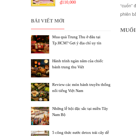
₫
110,000
“cuốn” 
phiên bả
BÁI VIẾT MỚI
MUỐI
Mua quà Trung Thu ở đâu tại
Tp.HCM? Gợi ý địa chỉ uy tín
Hành trình ngàn năm của chiếc
bánh trung thu Việt
Review các món bánh truyền thống
nổi tiếng Việt Nam
Những lễ hội đặc sắc tại miền Tây
Nam Bộ
5 công thức nước detox trái cây dễ