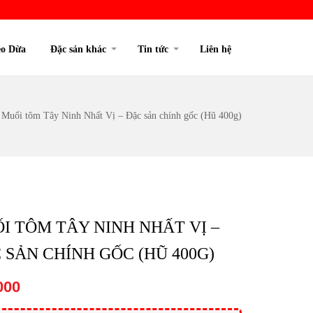
o Dừa
Đặc sản khác
Tin tức
Liên hệ
/
Muối tôm Tây Ninh Nhất Vị – Đặc sản chính gốc (Hũ 400g)
I TÔM TÂY NINH NHẤT VỊ –
 SẢN CHÍNH GỐC (HŨ 400G)
000