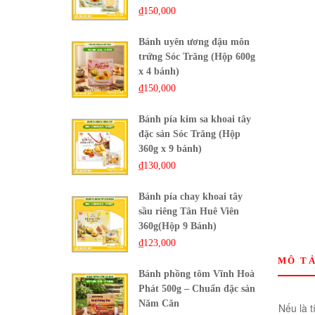
₫
150,000
Bánh uyên ương đậu môn
trứng Sóc Trăng (Hộp 600g
x 4 bánh)
₫
150,000
Bánh pía kim sa khoai tây
đặc sản Sóc Trăng (Hộp
360g x 9 bánh)
₫
130,000
Bánh pía chay khoai tây
sầu riêng Tân Huê Viên
360g(Hộp 9 Bánh)
₫
123,000
MÔ T
Bánh phồng tôm Vĩnh Hoà
Phát 500g – Chuẩn đặc sản
Năm Căn
Nếu là t