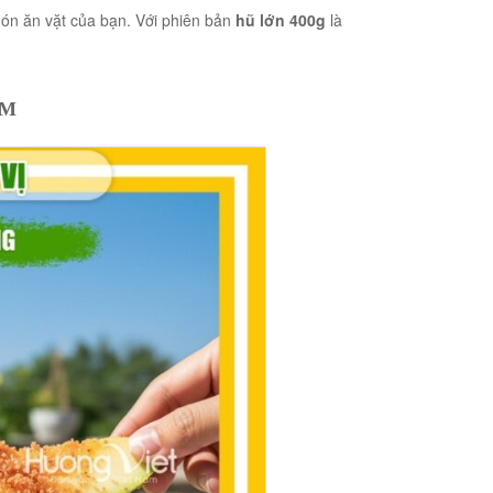
món ăn vặt của bạn. Với phiên bản
hũ lớn 400g
là
ỆM