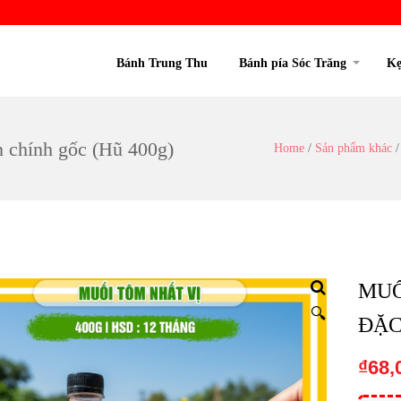
Bánh Trung Thu
Bánh pía Sóc Trăng
Kẹ
 chính gốc (Hũ 400g)
Home
/
Sản phẩm khác
MUỐ
🔍
ĐẶC
₫
68,