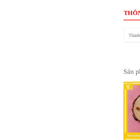
THÔN
Thành
Sản p