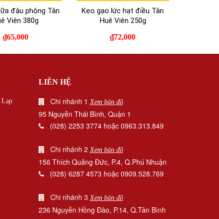
sữa đậu phộng Tân
Kẹo gạo lức hạt điều Tân
ê Viên 380g
Huê Viên 250g
₫
65,000
₫
72,000
LIÊN HỆ
Chi nhánh 1
|
Lạp
Xem bản đồ
95 Nguyễn Thái Bình, Quận 1
(028) 2253 3774 hoặc 0963.313.849
Chi nhánh 2
Xem bản đồ
156 Thích Quảng Đức, P.4, Q.Phú Nhuận
(028) 6287 4573 hoặc 0909.528.769
Chi nhánh 3
Xem bản đồ
236 Nguyễn Hồng Đào, P.14, Q.Tân Bình