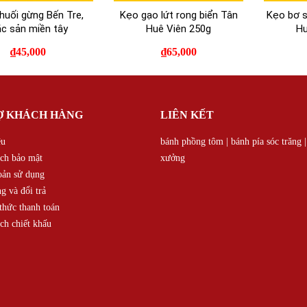
huối gừng Bến Tre,
Kẹo gạo lứt rong biển Tân
Kẹo bơ 
c sản miền tây
Huê Viên 250g
Hu
₫
45,000
₫
65,000
Ợ KHÁCH HÀNG
LIÊN KẾT
ệu
bánh phồng tôm
|
bánh pía sóc trăng
ch bảo mật
xưởng
oản sử dụng
g và đổi trả
hức thanh toán
ch chiết khấu