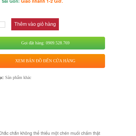
Sài Gòn:
Giao nhanh 1-2 Giờ.
Thêm vào giỏ hàng
Gọi đặt hàng: 0909.528.769
XEM BẢN ĐỒ ĐẾN CỬA HÀNG
ục:
Sản phẩm khác
n. Chắc chắn không thể thiếu một chén muối chấm thật