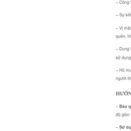
– Công 
– Sự kế
– Vị mặn
quên. H
– Dung 
sử dụng 
– Hũ mu
người th
HƯỚN
–
Bảo q
độ giòn 
–
Sử dụ