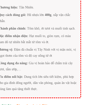
Thương hiệu:
Tân Nhiên.
Quy cách đóng gói:
Hũ nhựa lớn
400g
, nắp vặn chắc
chắn.
Thành phần chính:
Tôm khô, ớt tươi và muối tinh sạch.
Đặc điểm nhận diện:
Hạt muối to, giòn rụm, có màu
cam đỏ tự nhiên bắt mắt từ tôm và ớt.
Hương vị:
Đậm đà chuẩn vị Tây Ninh với vị mặn mòi, vị
ngọt thơm của tôm và độ cay nồng từ ớt
Công dụng đa năng:
Gia vị hoàn hảo để chấm trái cây
tươi, tẩm ướp,…
Ưu điểm nổi bật:
Dung tích lớn siêu tiết kiệm, phù hợp
cho gia đình đông người, dân văn phòng, quán ăn vặt hoặc
dùng làm quà tặng thiết thực.