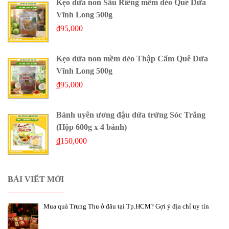
Kẹo dừa non Sầu Riêng mềm dẻo Quê Dừa
Vĩnh Long 500g
₫
95,000
Kẹo dừa non mềm dẻo Thập Cẩm Quê Dừa
Vĩnh Long 500g
₫
95,000
Bánh uyên ương đậu dứa trứng Sóc Trăng
(Hộp 600g x 4 bánh)
₫
150,000
BÁI VIẾT MỚI
Mua quà Trung Thu ở đâu tại Tp.HCM? Gợi ý địa chỉ uy tín