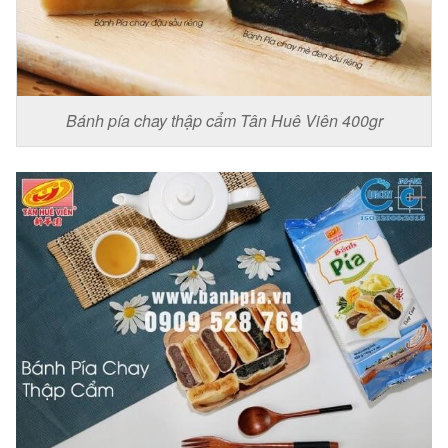
Bánh pía chay thập cẩm Tân Huê Viên 400gr