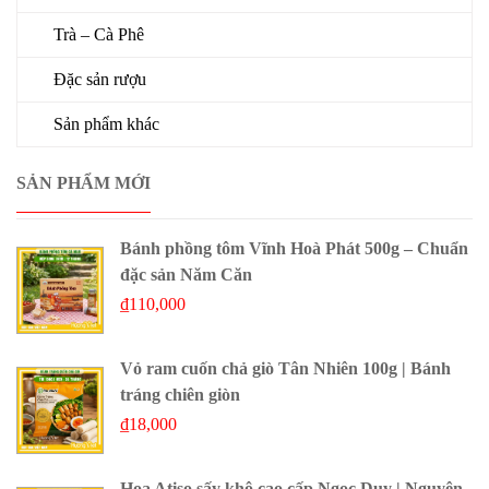
Trà – Cà Phê
Đặc sản rượu
Sản phẩm khác
SẢN PHẨM MỚI
Bánh phồng tôm Vĩnh Hoà Phát 500g – Chuẩn
đặc sản Năm Căn
₫
110,000
Vỏ ram cuốn chả giò Tân Nhiên 100g | Bánh
tráng chiên giòn
₫
18,000
Hoa Atiso sấy khô cao cấp Ngọc Duy | Nguyên