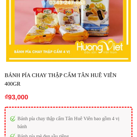
BÁNH PÍA CHAY THẬP CẨM TÂN HUÊ VIÊN
400GR
₫
93,000
Bánh pía chay thập cẩm Tân Huê Viên bao gồm 4 vị
bánh
Bánh pía mè đen sầu riêng