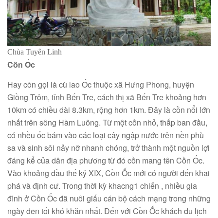
Chùa Tuyên Linh
Cồn Ốc
Hay còn gọi là cù lao Ốc thuộc xã Hưng Phong, huyện
Giồng Trôm, tỉnh Bến Tre, cách thị xã Bến Tre khoảng hơn
10km có chiều dài 8.3km, rộng hơn 1km. Đây là cồn nổi lớn
nhất trên sông Hàm Luông. Từ một cồn nhỏ, thấp ban đầu,
có nhều ốc bám vào các loại cây ngập nước trên nền phù
sa và sinh sôi nảy nỡ nhanh chóng, trở thành một nguồn lợi
đáng kể của dân địa phương từ đó cồn mang tên Cồn Ốc.
Vào khoảng đầu thế kỷ XIX, Cồn Ốc mới có người đến khai
phá và định cư. Trong thời kỳ khacng1 chiến , nhiều gia
đình ở Cồn Ốc đã nuôi giấu cán bộ cách mạng trong những
ngày đen tối khó khăn nhất. Đến với Cồn Ốc khách du lịch