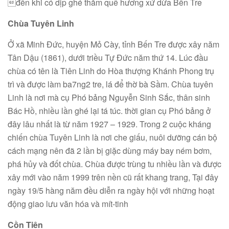
đến khi có dịp ghé thăm quê hương xứ dừa Bến Tre
Chùa Tuyên Linh
Ở xã Minh Đức, huyện Mỏ Cày, tỉnh Bến Tre được xây năm
Tân Dậu (1861), dưới triều Tự Đức năm thứ 14. Lúc đầu
chùa có tên là Tiên Linh do Hòa thượng Khánh Phong trụ
trì và được làm ba7ng2 tre, lá để thờ bà Sầm. Chùa tuyên
Linh là nơi mà cụ Phó bảng Nguyễn Sinh Sắc, thân sinh
Bác Hồ, nhiều lần ghé lại tá túc. thời gian cụ Phó bảng ở
đây lâu nhất là từ năm 1927 – 1929. Trong 2 cuộc kháng
chiến chùa Tuyên Linh là nơi che giấu, nuôi dưỡng cán bộ
cách mạng nên đã 2 lần bị giặc dùng máy bay ném bơm,
phá hủy và đốt chùa. Chùa được trùng tu nhiều lần và được
xây mới vào năm 1999 trên nền cũ rất khang trang, Tại đây
ngày 19/5 hàng năm đều diễn ra ngày hội với những hoạt
động giao lưu văn hóa và mít-tinh
Cồn Tiên