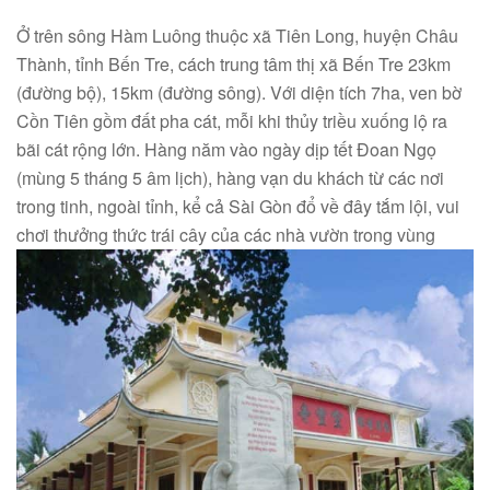
Ở trên sông Hàm Luông thuộc xã Tiên Long, huyện Châu
Thành, tỉnh Bến Tre, cách trung tâm thị xã Bến Tre 23km
(đường bộ), 15km (đường sông). Với diện tích 7ha, ven bờ
Cồn Tiên gồm đất pha cát, mỗi khi thủy triều xuống lộ ra
bãi cát rộng lớn. Hàng năm vào ngày dịp tết Đoan Ngọ
(mùng 5 tháng 5 âm lịch), hàng vạn du khách từ các nơi
trong tinh, ngoài tỉnh, kể cả Sài Gòn đổ về đây tắm lội, vui
chơi thưởng thức trái cây của các nhà vườn trong vùng