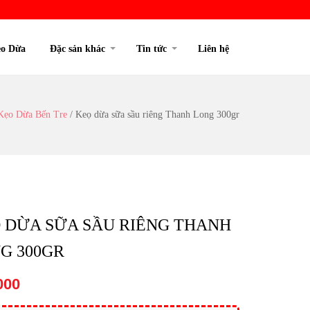
o Dừa
Đặc sản khác
Tin tức
Liên hệ
Kẹo Dừa Bến Tre
/
Keọ dừa sữa sầu riêng Thanh Long 300gr
 DỪA SỮA SẦU RIÊNG THANH
G 300GR
000