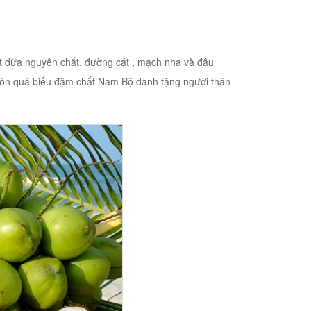
ốt dừa nguyên chất, đường cát , mạch nha và đậu
à món quá biếu đậm chất Nam Bộ dành tặng người thân