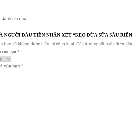
 đánh giá nào.
À NGƯỜI ĐẦU TIÊN NHẬN XÉT “KEỌ DỪA SỮA SẦU RIÊ
a bạn sẽ không được hiển thị công khai.
Các trường bắt buộc được đ
á của bạn
*
iá của bạn
*