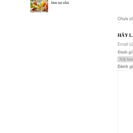
làm tại nhà
Chưa có
HÃY L
Email củ
Đánh gi
Đánh g