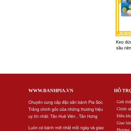
Keọ dừ
sầu riê
WWW.BANHPIA.VN
HỖ TR
Chuyên cung cấp đặc sản bánh Pía Sóc
Giới thi
Trăng chính gốc của những thương hiệu
Chính sá
uy tín nhất: Tân Huê Viên , Tân Hưng
Điều kh
Giao hàn
Luôn có bánh mới nhất mỗi ngày và giao
Phương t