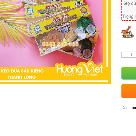
Keọ dừ
Trọng 
Danh m