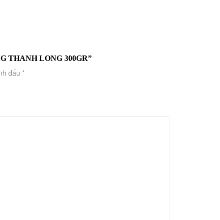
NG THANH LONG 300GR”
ánh dấu
*