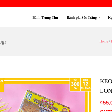
Bánh Trung Thu
Bánh pía Sóc Trăng
Kẹ
0gr
Home
/
KEỌ
LON
₫
55,