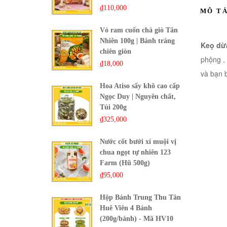
₫
110,000
MÔ T
Vỏ ram cuốn chả giò Tân
Nhiên 100g | Bánh tráng
Keọ dừa
chiên giòn
phộng ,
₫
18,000
và bạn 
Hoa Atiso sấy khô cao cấp
Ngọc Duy | Nguyên chất,
Túi 200g
₫
325,000
Nước cốt bưởi xí muội vị
chua ngọt tự nhiên 123
Farm (Hũ 500g)
₫
95,000
Hộp Bánh Trung Thu Tân
Huê Viên 4 Bánh
(200g/bánh) - Mã HV10