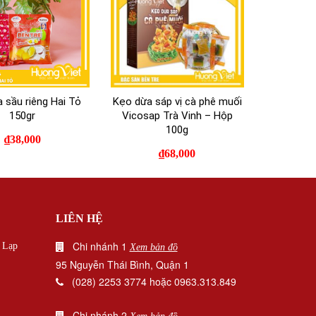
 sầu riêng Hai Tỏ
Kẹo dừa sáp vị cà phê muối
150gr
Vicosap Trà Vinh – Hộp
100g
₫
38,000
₫
68,000
LIÊN HỆ
Chi nhánh 1
|
Lạp
Xem bản đồ
95 Nguyễn Thái Bình, Quận 1
(028) 2253 3774 hoặc 0963.313.849
Chi nhánh 2