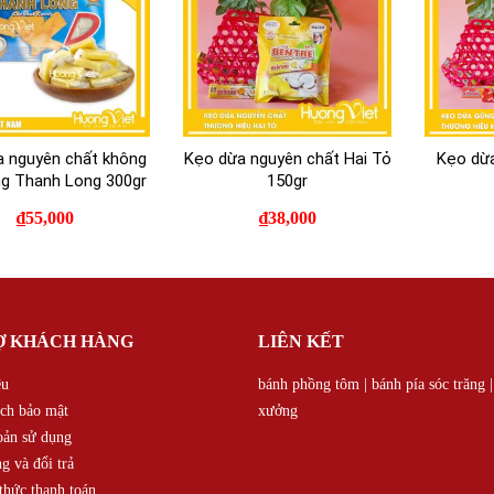
a nguyên chất không
Kẹo dừa nguyên chất Hai Tỏ
Kẹo dừa
ng Thanh Long 300gr
150gr
₫
55,000
₫
38,000
Ợ KHÁCH HÀNG
LIÊN KẾT
ệu
bánh phồng tôm
|
bánh pía sóc trăng
ch bảo mật
xưởng
oản sử dụng
g và đổi trả
hức thanh toán