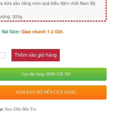
a dứa sầu riêng món quà biếu đậm chất Nam Bộ
lượng: 300g
Sài Gòn:
Giao nhanh 1-2 Giờ.
Thêm vào giỏ hàng
Gọi đặt hàng: 0909.528.769
XEM BẢN ĐỒ ĐẾN CỬA HÀNG
ục:
Kẹo Dừa Bến Tre