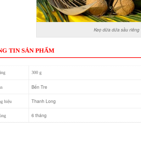
Keọ dừa dứa sầu riêng
G TIN SẢN PHẨM
ặng
300 g
Bến Tre
ản
Thanh Long
g hiệu
6 tháng
ùng