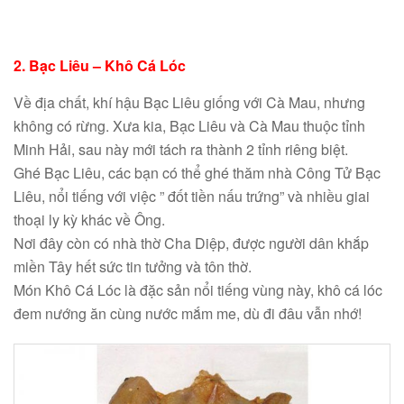
2. Bạc Liêu – Khô Cá Lóc
Về địa chất, khí hậu Bạc Liêu giống với Cà Mau, nhưng
không có rừng. Xưa kia, Bạc Liêu và Cà Mau thuộc tỉnh
Minh Hải, sau này mới tách ra thành 2 tỉnh riêng biệt.
Ghé Bạc Liêu, các bạn có thể ghé thăm nhà Công Tử Bạc
Liêu, nổi tiếng với việc ” đốt tiền nấu trứng” và nhiều giai
thoại ly kỳ khác về Ông.
Nơi đây còn có nhà thờ Cha Diệp, được người dân khắp
miền Tây hết sức tin tưởng và tôn thờ.
Món Khô Cá Lóc là đặc sản nổi tiếng vùng này, khô cá lóc
đem nướng ăn cùng nước mắm me, dù đi đâu vẫn nhớ!