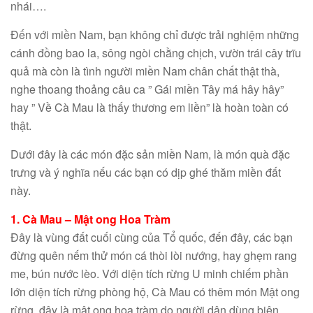
nhái….
Đến với miền Nam, bạn không chỉ được trải nghiệm những
cánh đồng bao la, sông ngòi chằng chịch, vườn trái cây trĩu
quả mà còn là tình người miền Nam chân chất thật thà,
nghe thoang thoảng câu ca ” Gái miền Tây má hây hây”
hay ” Về Cà Mau là thấy thương em liền” là hoàn toàn có
thật.
Dưới đây là các món đặc sản miền Nam, là món quà đặc
trưng và ý nghĩa nếu các bạn có dịp ghé thăm miền đất
này.
1. Cà Mau – Mật ong Hoa Tràm
Đây là vùng đất cuối cùng của Tổ quốc, đến đây, các bạn
đừng quên nếm thử món cá thòi lòi nướng, hay ghẹm rang
me, bún nước lèo. Với diện tích rừng U minh chiếm phần
lớn diện tích rừng phòng hộ, Cà Mau có thêm món Mật ong
rừng, đây là mật ong hoa tràm do người dân dùng biện