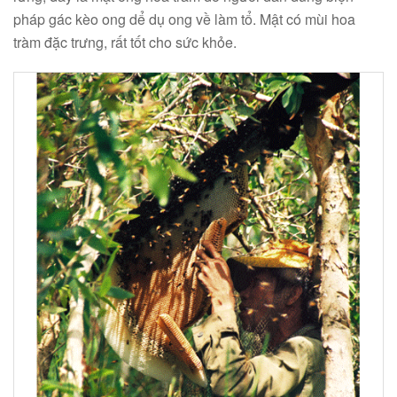
pháp gác kèo ong dể dụ ong về làm tổ. Mật có mùi hoa
tràm đặc trưng, rất tốt cho sức khỏe.