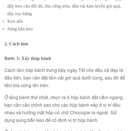
dây treo câu đối đỏ, bìa cứng tròn, tấm vải kim tuyến gói quà,
dây ruy-băng
Keo nến
Súng bắn keo
2. Cách làm
Bước 1: Xây tháp bánh
Cách làm tráp bánh trưng bày ngày Tết cho đều và đẹp là
đầu tiên, bạn cần đặt tấm vải gói quà dưới cùng, sau đó để
tấm bìa cứng lên trên.
Ở tầng bánh thứ nhất, chọn ra 5 hộp bánh đặt nằm ngang,
bạn cần căn chỉnh sao cho các hộp bánh xếp ở vị trí đều
nhau và hướng mặt hộp có chữ Chocopie ra ngoài. Sử
dụng súng bắn keo để cố định vị trí hộp bánh.