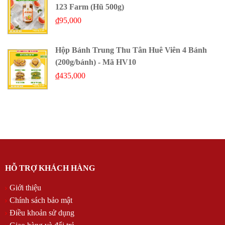
123 Farm (Hũ 500g)
₫
95,000
Hộp Bánh Trung Thu Tân Huê Viên 4 Bánh
(200g/bánh) - Mã HV10
₫
435,000
HỖ TRỢ KHÁCH HÀNG
Giới thiệu
Chính sách bảo mật
Điều khoản sử dụng