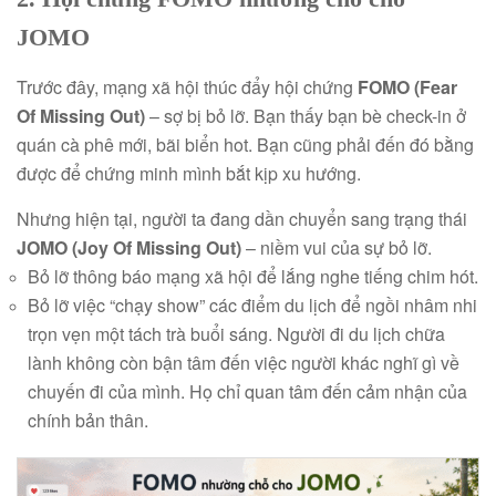
JOMO
Trước đây, mạng xã hội thúc đẩy hội chứng
FOMO (Fear
Of Missing Out)
– sợ bị bỏ lỡ. Bạn thấy bạn bè check-in ở
quán cà phê mới, bãi biển hot. Bạn cũng phải đến đó bằng
được để chứng minh mình bắt kịp xu hướng.
Nhưng hiện tại, người ta đang dần chuyển sang trạng thái
JOMO (Joy Of Missing Out)
– niềm vui của sự bỏ lỡ.
Bỏ lỡ thông báo mạng xã hội để lắng nghe tiếng chim hót.
Bỏ lỡ việc “chạy show” các điểm du lịch để ngồi nhâm nhi
trọn vẹn một tách trà buổi sáng. Người đi du lịch chữa
lành không còn bận tâm đến việc người khác nghĩ gì về
chuyến đi của mình. Họ chỉ quan tâm đến cảm nhận của
chính bản thân.