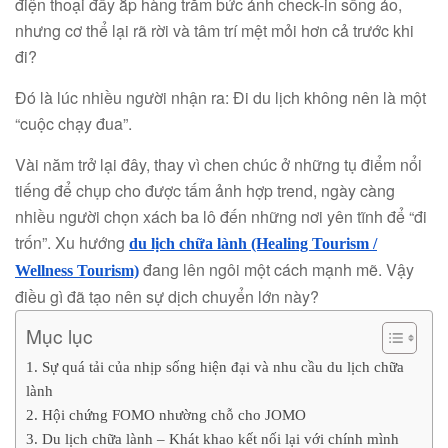
điện thoại đầy ắp hàng trăm bức ảnh check-in sống ảo,
nhưng cơ thể lại rã rời và tâm trí mệt mỏi hơn cả trước khi
đi?
Đó là lúc nhiều người nhận ra: Đi du lịch không nên là một
“cuộc chạy đua”.
Vài năm trở lại đây, thay vì chen chúc ở những tụ điểm nổi
tiếng để chụp cho được tấm ảnh hợp trend, ngày càng
nhiều người chọn xách ba lô đến những nơi yên tĩnh để “đi
trốn”. Xu hướng
du lịch chữa lành (Healing Tourism /
đang lên ngôi một cách mạnh mẽ. Vậy
Wellness Tourism)
điều gì đã tạo nên sự dịch chuyển lớn này?
Mục lục
1. Sự quá tải của nhịp sống hiện đại và nhu cầu du lịch chữa
lành
2. Hội chứng FOMO nhường chỗ cho JOMO
3. Du lịch chữa lành – Khát khao kết nối lại với chính mình