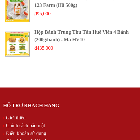
123 Farm (Hũ 500g)
₫
95,000
Hộp Bánh Trung Thu Tân Huê Viên 4 Bánh
(200g/bánh) - Mã HV10
₫
435,000
HỖ TRỢ KHÁCH HÀNG
Giới thiệu
Chính sách bảo mật
Điều khoản sử dụng