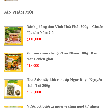
SẢN PHẨM MỚI
Bánh phồng tôm Vĩnh Hoà Phát 500g – Chuẩn
đặc sản Năm Căn
₫
110,000
Vỏ ram cuốn chả giò Tân Nhiên 100g | Bánh
tráng chiên giòn
₫
18,000
Hoa Atiso sấy khô cao cấp Ngọc Duy | Nguyên
chất, Túi 200g
₫
325,000
Nước cốt bưởi xí muội vị chua ngọt tự nhiên